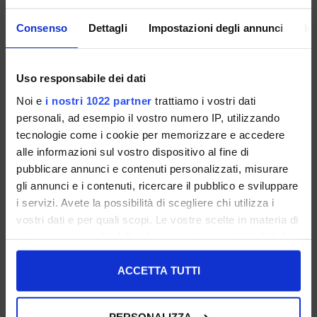
FARBE:
GRÖSSENRATGEBER
Consenso
Dettagli
Impostazioni degli annunci
In
GRÖSSE
Uso responsabile dei dati
ZUM WARENKORB HINZUFÜGEN
Noi e
i nostri 1022 partner
trattiamo i vostri dati
personali, ad esempio il vostro numero IP, utilizzando
tecnologie come i cookie per memorizzare e accedere
BESCHREIBUNG
alle informazioni sul vostro dispositivo al fine di
pubblicare annunci e contenuti personalizzati, misurare
TEILEN:
gli annunci e i contenuti, ricercare il pubblico e sviluppare
UNTERSTÜTZUNG:
i servizi. Avete la possibilità di scegliere chi utilizza i
vostri dati e per quali scopi. Le vostre scelte in materia di
privacy sono applicabili solo su questa proprietà digitale
in cui avete effettuato le vostre scelte. È possibile
DAS KÖNNTE DIR AUCH GEFALLEN...:
modificare o revocare il proprio consenso in qualsiasi
ACCETTA TUTTI
momento dalla Dichiarazione sui cookie o facendo clic
SALE
UNSERE BESTSELLER
UNSERE BESTSELLER
sull'icona di attivazione della privacy.
PERSONALIZZA