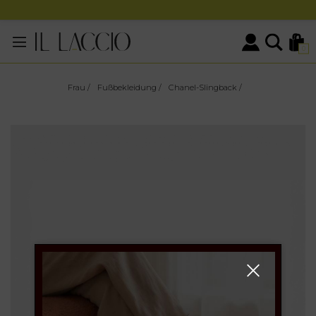
0
Frau
/
Fußbekleidung
/
Chanel-Slingback
/