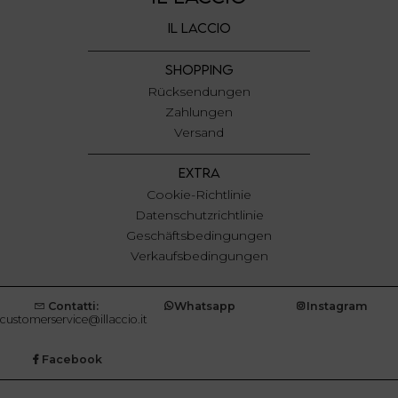
con altre informazioni che ha fornito loro o che hanno
IL LACCIO
raccolto dal suo utilizzo dei loro servizi.
SHOPPING
Rücksendungen
Zahlungen
Versand
EXTRA
Cookie-Richtlinie
Datenschutzrichtlinie
Geschäftsbedingungen
Verkaufsbedingungen
Contatti:
Whatsapp
Instagram
customerservice@illaccio.it
Facebook