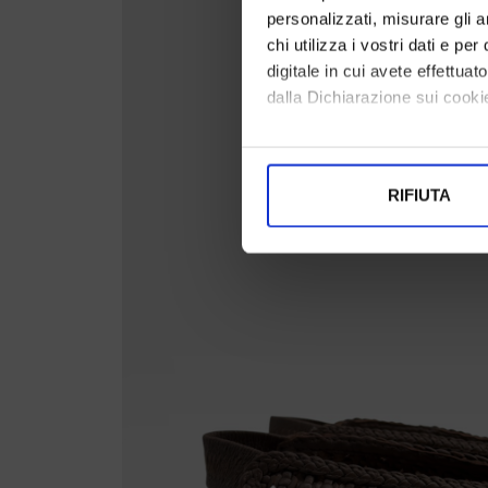
personalizzati, misurare gli an
chi utilizza i vostri dati e pe
digitale in cui avete effettua
dalla Dichiarazione sui cookie
Con il tuo consenso, vorrem
raccogliere informazi
RIFIUTA
Identificare il tuo di
digitali).
Approfondisci come vengono el
modificare o ritirare il tuo 
Utilizziamo i cookie per perso
nostro traffico. Condividiamo 
di analisi dei dati web, pubbl
che hanno raccolto dal suo uti