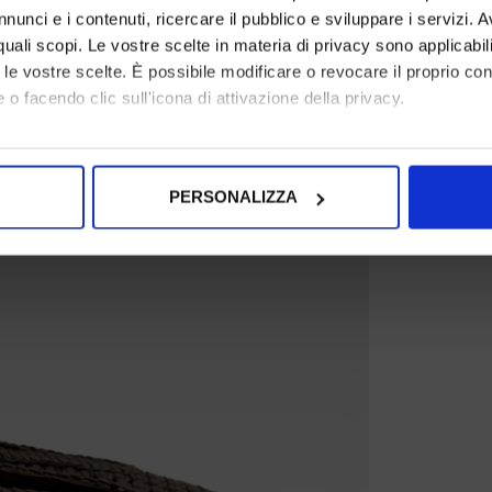
nunci e i contenuti, ricercare il pubblico e sviluppare i servizi. A
r quali scopi. Le vostre scelte in materia di privacy sono applicabi
to le vostre scelte. È possibile modificare o revocare il proprio 
 o facendo clic sull'icona di attivazione della privacy.
mo anche:
oni sulla tua posizione geografica, con un'approssimazione di qu
PERSONALIZZA
spositivo, scansionandolo attivamente alla ricerca di caratteristich
aborati i tuoi dati personali e imposta le tue preferenze nella
s
consenso in qualsiasi momento dalla Dichiarazione sui cookie.
nalizzare contenuti ed annunci, per fornire funzionalità dei socia
inoltre informazioni sul modo in cui utilizza il nostro sito con i 
icità e social media, i quali potrebbero combinarle con altre inform
lizzo dei loro servizi.