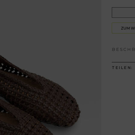
ZUM 
HIN
BESCH
TEILEN: