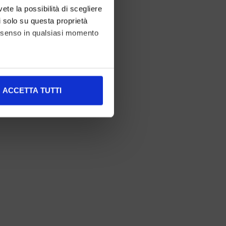
vete la possibilità di scegliere
li solo su questa proprietà
consenso in qualsiasi momento
alche metro,
ACCETTA TUTTI
e specifiche (impronte
ezione dettagli
. Puoi
l media e per analizzare il
nostri partner che si occupano
azioni che ha fornito loro o