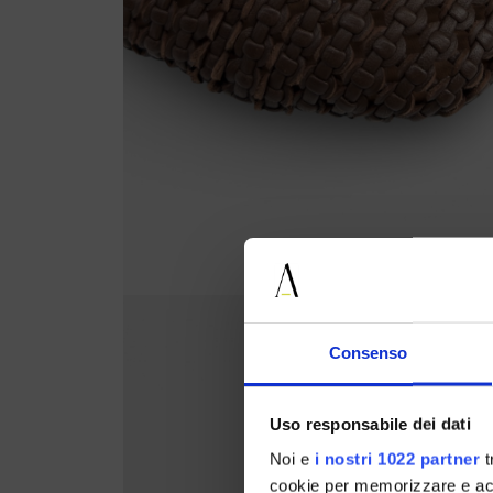
Consenso
Uso responsabile dei dati
Noi e
i nostri 1022 partner
t
cookie per memorizzare e acce