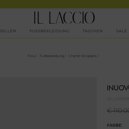
SELLER
FUSSBEKLEIDUNG
TASCHEN
SALE
Frau
/
Fußbekleidung
/
Chanel-Slingback
/
INUO
SKU: H26110
€ 110.0
FARBE: