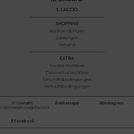
con altre informazioni che ha fornito loro o che hanno
IL LACCIO
raccolto dal suo utilizzo dei loro servizi.
SHOPPING
Rücksendungen
Zahlungen
Versand
EXTRA
Cookie-Richtlinie
Datenschutzrichtlinie
Geschäftsbedingungen
Verkaufsbedingungen
Contatti:
Whatsapp
Instagram
customerservice@illaccio.it
Facebook