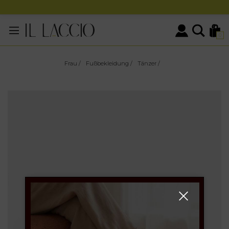
0
Frau
/
Fußbekleidung
/
Tänzer
/