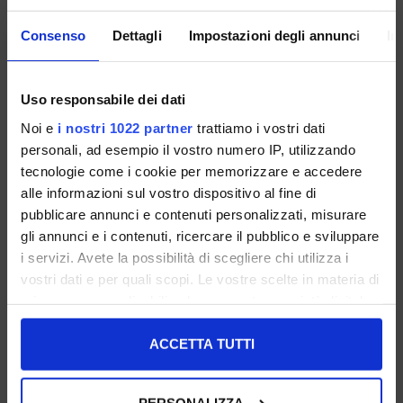
FARBE:
GRÖSSENRATGEBER
Consenso
Dettagli
Impostazioni degli annunci
In
GRÖSSE
Uso responsabile dei dati
ZUM WARENKORB HINZUFÜGEN
Noi e
i nostri 1022 partner
trattiamo i vostri dati
personali, ad esempio il vostro numero IP, utilizzando
tecnologie come i cookie per memorizzare e accedere
BESCHREIBUNG
alle informazioni sul vostro dispositivo al fine di
pubblicare annunci e contenuti personalizzati, misurare
TEILEN:
gli annunci e i contenuti, ricercare il pubblico e sviluppare
UNTERSTÜTZUNG:
i servizi. Avete la possibilità di scegliere chi utilizza i
vostri dati e per quali scopi. Le vostre scelte in materia di
privacy sono applicabili solo su questa proprietà digitale
in cui avete effettuato le vostre scelte. È possibile
DAS KÖNNTE DIR AUCH GEFALLEN...:
modificare o revocare il proprio consenso in qualsiasi
ACCETTA TUTTI
momento dalla Dichiarazione sui cookie o facendo clic
SALE
UNSERE BESTSELLER
SALE
UNSERE BESTSELLER
sull'icona di attivazione della privacy.
PERSONALIZZA