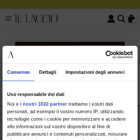
0
KONTAKTINFORMATIONEN
HERMAX S.R.L.
Consenso
Dettagli
Impostazioni degli annunci
In
Via Cassala 20 25126 Brescia
customerservice@illaccio.it
Uso responsabile dei dati
+393291008001
Noi e
i nostri 1022 partner
trattiamo i vostri dati
personali, ad esempio il vostro numero IP, utilizzando
IL LACCIO
tecnologie come i cookie per memorizzare e accedere
alle informazioni sul vostro dispositivo al fine di
IL LACCIO
pubblicare annunci e contenuti personalizzati, misurare