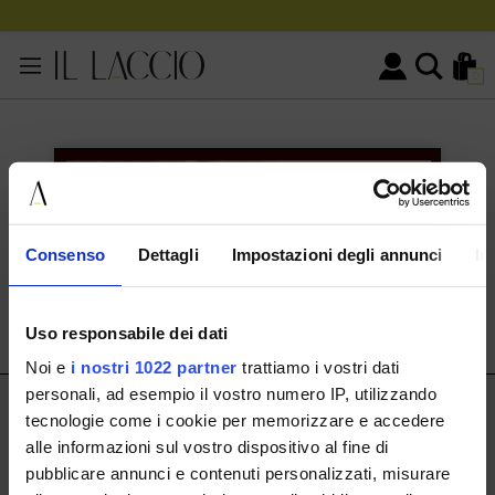
0
KONTAKTINFORMATIONEN
HERMAX S.R.L.
Consenso
Dettagli
Impostazioni degli annunci
In
Via Cassala 20 25126 Brescia
customerservice@illaccio.it
Uso responsabile dei dati
+393291008001
Noi e
i nostri 1022 partner
trattiamo i vostri dati
personali, ad esempio il vostro numero IP, utilizzando
IL LACCIO
tecnologie come i cookie per memorizzare e accedere
alle informazioni sul vostro dispositivo al fine di
IL LACCIO
pubblicare annunci e contenuti personalizzati, misurare