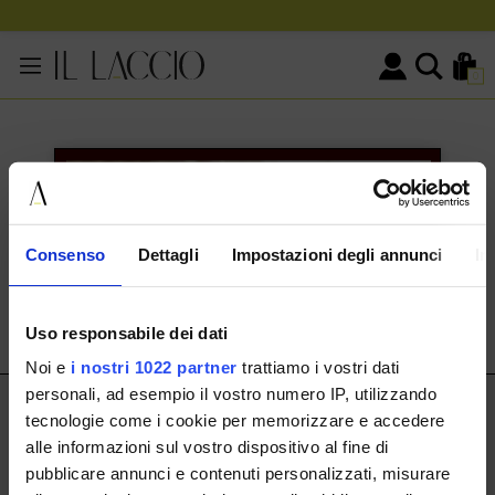
0
KONTAKTINFORMATIONEN
HERMAX S.R.L.
Consenso
Dettagli
Impostazioni degli annunci
In
Via Cassala 20 25126 Brescia
customerservice@illaccio.it
Uso responsabile dei dati
+393291008001
Noi e
i nostri 1022 partner
trattiamo i vostri dati
personali, ad esempio il vostro numero IP, utilizzando
IL LACCIO
tecnologie come i cookie per memorizzare e accedere
alle informazioni sul vostro dispositivo al fine di
IL LACCIO
pubblicare annunci e contenuti personalizzati, misurare