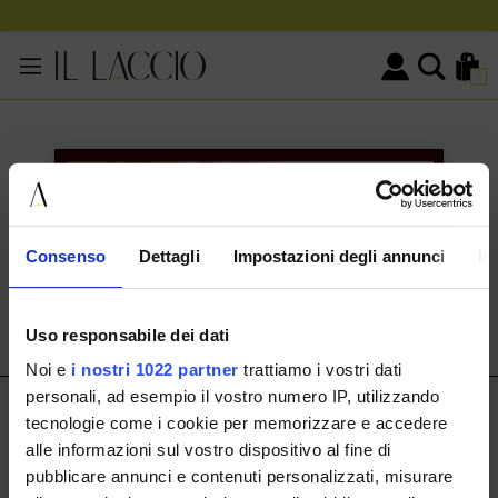
0
KONTAKTINFORMATIONEN
HERMAX S.R.L.
Consenso
Dettagli
Impostazioni degli annunci
In
Via Cassala 20 25126 Brescia
customerservice@illaccio.it
Uso responsabile dei dati
+393291008001
Noi e
i nostri 1022 partner
trattiamo i vostri dati
personali, ad esempio il vostro numero IP, utilizzando
IL LACCIO
tecnologie come i cookie per memorizzare e accedere
alle informazioni sul vostro dispositivo al fine di
IL LACCIO
pubblicare annunci e contenuti personalizzati, misurare