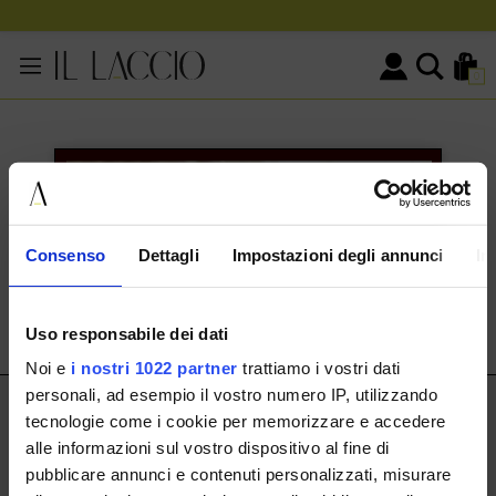
0
KONTAKTINFORMATIONEN
HERMAX S.R.L.
Consenso
Dettagli
Impostazioni degli annunci
In
Via Cassala 20 25126 Brescia
customerservice@illaccio.it
Uso responsabile dei dati
+393291008001
Noi e
i nostri 1022 partner
trattiamo i vostri dati
personali, ad esempio il vostro numero IP, utilizzando
IL LACCIO
tecnologie come i cookie per memorizzare e accedere
alle informazioni sul vostro dispositivo al fine di
IL LACCIO
pubblicare annunci e contenuti personalizzati, misurare