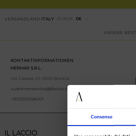
ZUNGE
VERSANDLAND
ITALY
UNSERE BEST
KONTAKTINFORMATIONEN
HERMAX S.R.L.
Via Cassala 20 25126 Brescia
customerservice@illaccio.it
+393291008001
Consenso
IL LACCIO
IL LACCIO