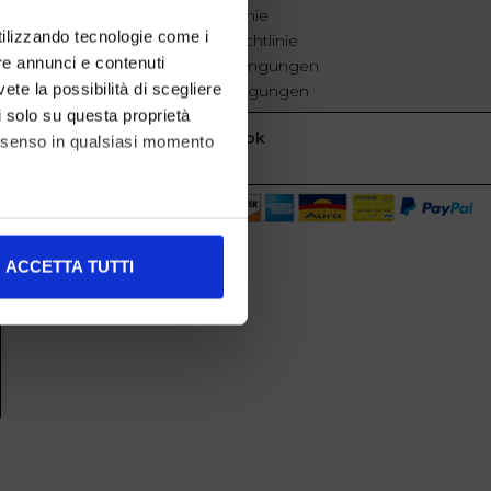
Cookie-Richtlinie
utilizzando tecnologie come i
Datenschutzrichtlinie
re annunci e contenuti
Geschäftsbedingungen
vete la possibilità di scegliere
Verkaufsbedingungen
li solo su questa proprietà
Facebook
consenso in qualsiasi momento
alche metro,
ACCETTA TUTTI
e specifiche (impronte
ezione dettagli
. Puoi
l media e per analizzare il
nostri partner che si occupano
azioni che ha fornito loro o