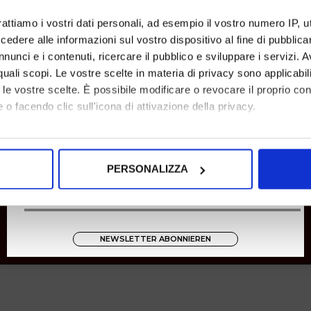
Rücksendungen
rattiamo i vostri dati personali, ad esempio il vostro numero IP, 
Zahlungen
dere alle informazioni sul vostro dispositivo al fine di pubblica
Versand
nunci e i contenuti, ricercare il pubblico e sviluppare i servizi. A
r quali scopi. Le vostre scelte in materia di privacy sono applicabi
Instagram
to le vostre scelte. È possibile modificare o revocare il proprio 
8001
 o facendo clic sull'icona di attivazione della privacy.
Zucchetti
mo anche:
oni sulla tua posizione geografica, con un'approssimazione di qu
PERSONALIZZA
spositivo, scansionandolo attivamente alla ricerca di caratteristich
aborati i tuoi dati personali e imposta le tue preferenze nella
s
consenso in qualsiasi momento dalla Dichiarazione sui cookie.
NEWSLETTER ABONNIEREN
nalizzare contenuti ed annunci, per fornire funzionalità dei socia
inoltre informazioni sul modo in cui utilizza il nostro sito con i 
icità e social media, i quali potrebbero combinarle con altre inform