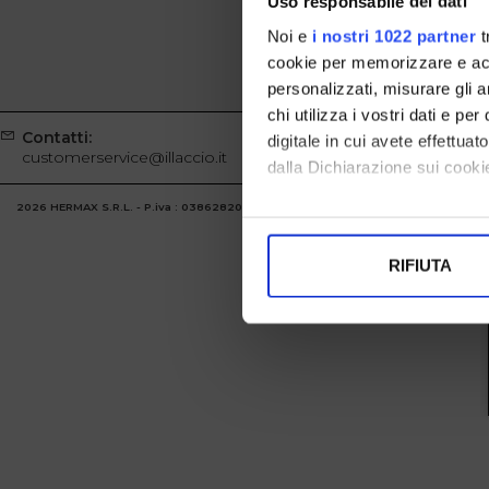
Uso responsabile dei dati
Noi e
i nostri 1022 partner
t
cookie per memorizzare e acce
personalizzati, misurare gli an
chi utilizza i vostri dati e pe
Contatti:
Whatsapp
digitale in cui avete effettua
customerservice@illaccio.it
+39329100
dalla Dichiarazione sui cookie
2026 HERMAX S.R.L. - P.iva : 03862820986 Powered by
Atelier
società
gruppo 
Con il tuo consenso, vorrem
raccogliere informazi
RIFIUTA
Identificare il tuo di
digitali).
Approfondisci come vengono el
modificare o ritirare il tuo 
Utilizziamo i cookie per perso
nostro traffico. Condividiamo 
di analisi dei dati web, pubbl