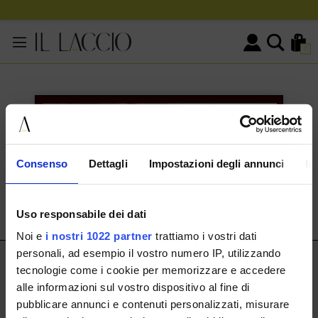
0
KONTAKTINFORMATIONEN
HERMAX S.R.L.
Consenso
Dettagli
Impostazioni degli annunci
In
Via Cassala 20 25126 Brescia
customerservice@illaccio.it
Uso responsabile dei dati
+393291008001
Noi e
i nostri 1022 partner
trattiamo i vostri dati
personali, ad esempio il vostro numero IP, utilizzando
IL LACCIO
tecnologie come i cookie per memorizzare e accedere
alle informazioni sul vostro dispositivo al fine di
IL LACCIO
pubblicare annunci e contenuti personalizzati, misurare