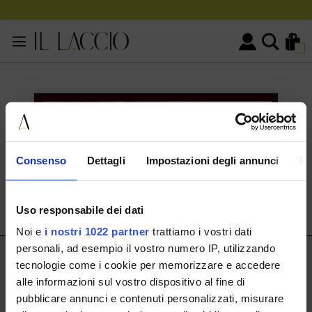
0
KONTAKTINFORMATIONEN
HERMAX S.R.L.
Consenso
Dettagli
Impostazioni degli annunci
In
Via Cassala 20 25126 Brescia
customerservice@illaccio.it
Uso responsabile dei dati
+393291008001
Noi e
i nostri 1022 partner
trattiamo i vostri dati
personali, ad esempio il vostro numero IP, utilizzando
IL LACCIO
tecnologie come i cookie per memorizzare e accedere
alle informazioni sul vostro dispositivo al fine di
IL LACCIO
pubblicare annunci e contenuti personalizzati, misurare