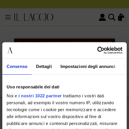
0
KONTAKTINFORMATIONEN
HERMAX S.R.L.
Consenso
Dettagli
Impostazioni degli annunci
In
Via Cassala 20 25126 Brescia
customerservice@illaccio.it
Uso responsabile dei dati
+393291008001
Noi e
i nostri 1022 partner
trattiamo i vostri dati
personali, ad esempio il vostro numero IP, utilizzando
IL LACCIO
tecnologie come i cookie per memorizzare e accedere
alle informazioni sul vostro dispositivo al fine di
IL LACCIO
pubblicare annunci e contenuti personalizzati, misurare