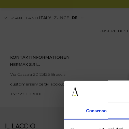
ZUNGE
VERSANDLAND
ITALY
UNSERE BEST
KONTAKTINFORMATIONEN
HERMAX S.R.L.
Via Cassala 20 25126 Brescia
customerservice@illaccio.it
+393291008001
Consenso
IL LACCIO
IL LACCIO