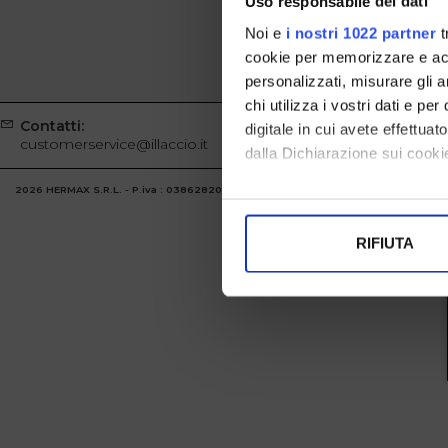
Uso responsabile dei dati
Noi e
i nostri 1022 partner
t
cookie per memorizzare e acce
personalizzati, misurare gli an
chi utilizza i vostri dati e pe
Contatti:
Whatsapp
digitale in cui avete effettua
customerservice@illaccio.it
+39329100
dalla Dichiarazione sui cookie
2026 HERMAX S.R.L. - P.iva : 03862820986 Powered by
Atelier
società
gruppo 
Con il tuo consenso, vorrem
raccogliere informazi
RIFIUTA
Identificare il tuo di
digitali).
Approfondisci come vengono el
modificare o ritirare il tuo 
Utilizziamo i cookie per perso
nostro traffico. Condividiamo 
di analisi dei dati web, pubbl