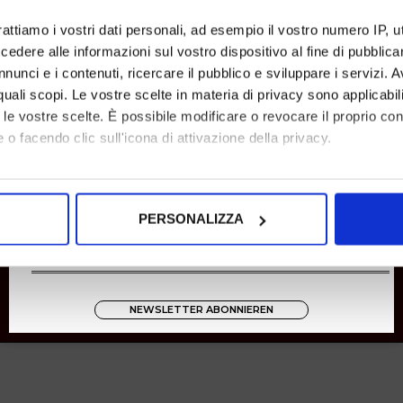
Rücksendungen
rattiamo i vostri dati personali, ad esempio il vostro numero IP, 
Zahlungen
dere alle informazioni sul vostro dispositivo al fine di pubblica
Versand
nunci e i contenuti, ricercare il pubblico e sviluppare i servizi. A
r quali scopi. Le vostre scelte in materia di privacy sono applicabi
Instagram
to le vostre scelte. È possibile modificare o revocare il proprio 
8001
 o facendo clic sull'icona di attivazione della privacy.
Zucchetti
mo anche:
oni sulla tua posizione geografica, con un'approssimazione di qu
PERSONALIZZA
spositivo, scansionandolo attivamente alla ricerca di caratteristich
aborati i tuoi dati personali e imposta le tue preferenze nella
s
consenso in qualsiasi momento dalla Dichiarazione sui cookie.
NEWSLETTER ABONNIEREN
nalizzare contenuti ed annunci, per fornire funzionalità dei socia
inoltre informazioni sul modo in cui utilizza il nostro sito con i 
icità e social media, i quali potrebbero combinarle con altre inform