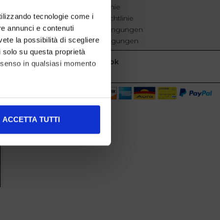
Cookie-Richtlinie
utilizzando tecnologie come i
Datenschutzrichtlinie
re annunci e contenuti
Geschäftsbedingungen
vete la possibilità di scegliere
Verkaufsbedingungen
li solo su questa proprietà
Facebook
consenso in qualsiasi momento
alche metro,
ACCETTA TUTTI
e specifiche (impronte
ezione dettagli
. Puoi
l media e per analizzare il
nostri partner che si occupano
azioni che ha fornito loro o