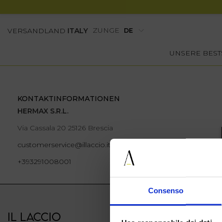
ZUNGE
VERSANDLAND
ITALY
UNSERE BEST
KONTAKTINFORMATIONEN
HERMAX S.R.L.
Via Cassala 20 25126 Brescia
customerservice@illaccio.it
+393291008001
Consenso
IL LACCIO
IL LACCIO