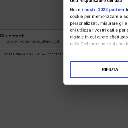
Uso responsabile dei dati
Noi e
i nostri 1022 partner
t
cookie per memorizzare e acce
personalizzati, misurare gli an
chi utilizza i vostri dati e pe
Contatti:
Whatsapp
digitale in cui avete effettua
customerservice@illaccio.it
+39329100
dalla Dichiarazione sui cookie
2026 HERMAX S.R.L. - P.iva : 03862820986 Powered by
Atelier
società
gruppo 
Con il tuo consenso, vorrem
raccogliere informazi
RIFIUTA
Identificare il tuo di
digitali).
Approfondisci come vengono el
modificare o ritirare il tuo 
Utilizziamo i cookie per perso
nostro traffico. Condividiamo 
di analisi dei dati web, pubbl