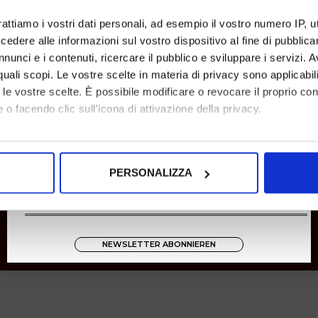
Rücksendungen
rattiamo i vostri dati personali, ad esempio il vostro numero IP, 
Zahlungen
dere alle informazioni sul vostro dispositivo al fine di pubblica
Versand
nunci e i contenuti, ricercare il pubblico e sviluppare i servizi. A
r quali scopi. Le vostre scelte in materia di privacy sono applicabi
Instagram
to le vostre scelte. È possibile modificare o revocare il proprio 
8001
 o facendo clic sull'icona di attivazione della privacy.
Zucchetti
mo anche:
oni sulla tua posizione geografica, con un'approssimazione di qu
PERSONALIZZA
spositivo, scansionandolo attivamente alla ricerca di caratteristich
aborati i tuoi dati personali e imposta le tue preferenze nella
s
consenso in qualsiasi momento dalla Dichiarazione sui cookie.
NEWSLETTER ABONNIEREN
nalizzare contenuti ed annunci, per fornire funzionalità dei socia
inoltre informazioni sul modo in cui utilizza il nostro sito con i 
icità e social media, i quali potrebbero combinarle con altre inform