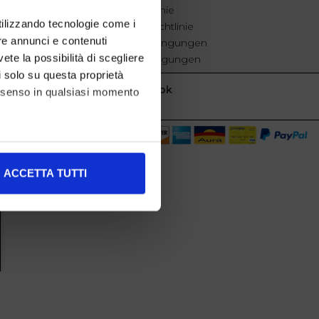
Cookie-Richtlinie
utilizzando tecnologie come i
Datenschutzrichtlinie
re annunci e contenuti
Geschäftsbedingungen
vete la possibilità di scegliere
Verkaufsbedingungen
li solo su questa proprietà
Facebook
consenso in qualsiasi momento
alche metro,
ACCETTA TUTTI
e specifiche (impronte
ezione dettagli
. Puoi
l media e per analizzare il
nostri partner che si occupano
azioni che ha fornito loro o