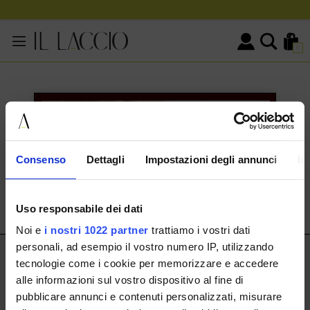
0
KONTAKTINFORMATIONEN
HERMAX S.R.L.
Consenso
Dettagli
Impostazioni degli annunci
In
Via Cassala 20 25126 Brescia
customerservice@illaccio.it
Uso responsabile dei dati
+393291008001
Noi e
i nostri 1022 partner
trattiamo i vostri dati
personali, ad esempio il vostro numero IP, utilizzando
IL LACCIO
tecnologie come i cookie per memorizzare e accedere
alle informazioni sul vostro dispositivo al fine di
IL LACCIO
pubblicare annunci e contenuti personalizzati, misurare