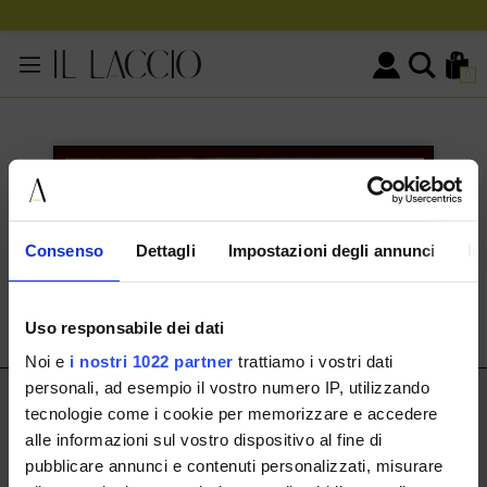
0
KONTAKTINFORMATIONEN
HERMAX S.R.L.
Consenso
Dettagli
Impostazioni degli annunci
In
Via Cassala 20 25126 Brescia
customerservice@illaccio.it
Uso responsabile dei dati
+393291008001
Noi e
i nostri 1022 partner
trattiamo i vostri dati
personali, ad esempio il vostro numero IP, utilizzando
IL LACCIO
tecnologie come i cookie per memorizzare e accedere
alle informazioni sul vostro dispositivo al fine di
IL LACCIO
pubblicare annunci e contenuti personalizzati, misurare