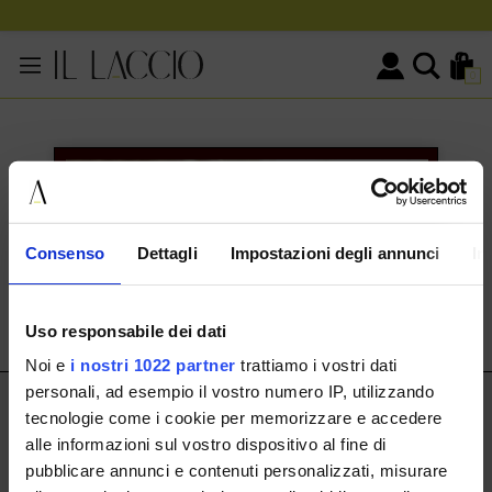
0
KONTAKTINFORMATIONEN
HERMAX S.R.L.
Consenso
Dettagli
Impostazioni degli annunci
In
Via Cassala 20 25126 Brescia
customerservice@illaccio.it
Uso responsabile dei dati
+393291008001
Noi e
i nostri 1022 partner
trattiamo i vostri dati
personali, ad esempio il vostro numero IP, utilizzando
IL LACCIO
tecnologie come i cookie per memorizzare e accedere
alle informazioni sul vostro dispositivo al fine di
IL LACCIO
pubblicare annunci e contenuti personalizzati, misurare