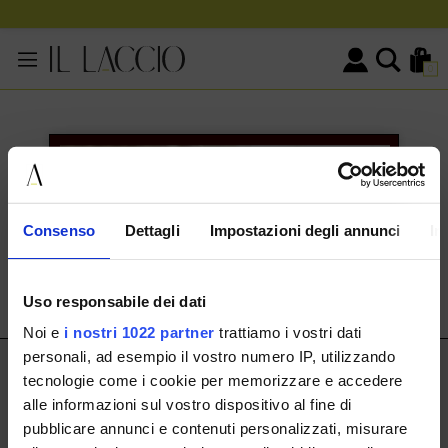
0
KONTAKTINFORMATIONEN
HERMAX S.R.L.
Consenso
Dettagli
Impostazioni degli annunci
In
Via Cassala 20 25126 Brescia
customerservice@illaccio.it
Uso responsabile dei dati
+393291008001
Noi e
i nostri 1022 partner
trattiamo i vostri dati
personali, ad esempio il vostro numero IP, utilizzando
IL LACCIO
tecnologie come i cookie per memorizzare e accedere
alle informazioni sul vostro dispositivo al fine di
IL LACCIO
pubblicare annunci e contenuti personalizzati, misurare