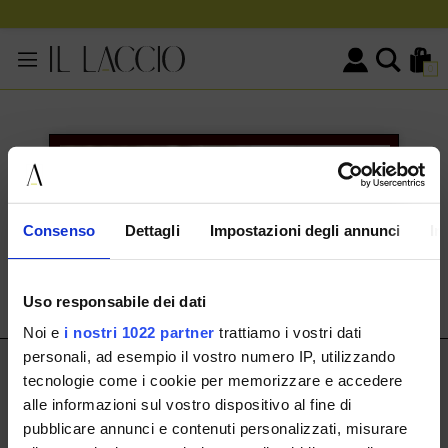
0
KONTAKTINFORMATIONEN
HERMAX S.R.L.
Consenso
Dettagli
Impostazioni degli annunci
In
Via Cassala 20 25126 Brescia
customerservice@illaccio.it
Uso responsabile dei dati
+393291008001
Noi e
i nostri 1022 partner
trattiamo i vostri dati
personali, ad esempio il vostro numero IP, utilizzando
IL LACCIO
tecnologie come i cookie per memorizzare e accedere
alle informazioni sul vostro dispositivo al fine di
IL LACCIO
pubblicare annunci e contenuti personalizzati, misurare