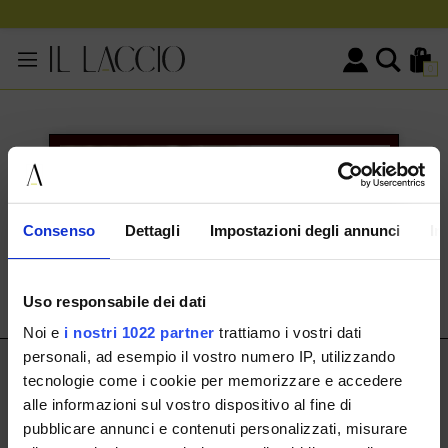
0
KONTAKTINFORMATIONEN
HERMAX S.R.L.
Consenso
Dettagli
Impostazioni degli annunci
In
Via Cassala 20 25126 Brescia
customerservice@illaccio.it
Uso responsabile dei dati
+393291008001
Noi e
i nostri 1022 partner
trattiamo i vostri dati
personali, ad esempio il vostro numero IP, utilizzando
IL LACCIO
tecnologie come i cookie per memorizzare e accedere
alle informazioni sul vostro dispositivo al fine di
IL LACCIO
pubblicare annunci e contenuti personalizzati, misurare