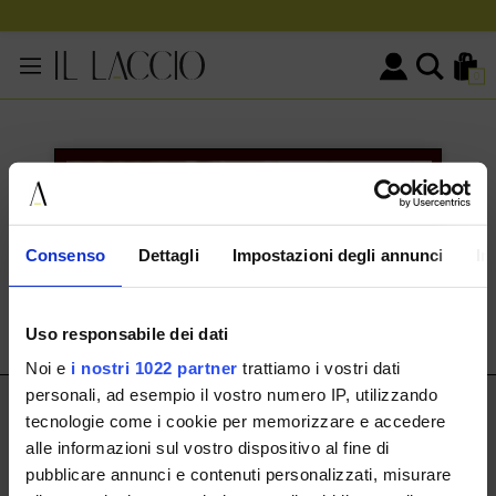
0
KONTAKTINFORMATIONEN
HERMAX S.R.L.
Consenso
Dettagli
Impostazioni degli annunci
In
Via Cassala 20 25126 Brescia
customerservice@illaccio.it
Uso responsabile dei dati
+393291008001
Noi e
i nostri 1022 partner
trattiamo i vostri dati
personali, ad esempio il vostro numero IP, utilizzando
IL LACCIO
tecnologie come i cookie per memorizzare e accedere
alle informazioni sul vostro dispositivo al fine di
IL LACCIO
pubblicare annunci e contenuti personalizzati, misurare