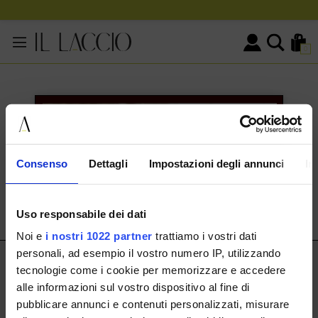
0
KONTAKTINFORMATIONEN
HERMAX S.R.L.
Consenso
Dettagli
Impostazioni degli annunci
In
Via Cassala 20 25126 Brescia
customerservice@illaccio.it
Uso responsabile dei dati
+393291008001
Noi e
i nostri 1022 partner
trattiamo i vostri dati
personali, ad esempio il vostro numero IP, utilizzando
IL LACCIO
tecnologie come i cookie per memorizzare e accedere
alle informazioni sul vostro dispositivo al fine di
IL LACCIO
pubblicare annunci e contenuti personalizzati, misurare