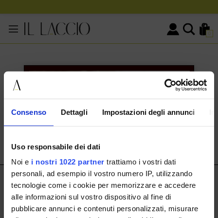
0
KONTAKTINFORMATIONEN
HERMAX S.R.L.
Consenso
Dettagli
Impostazioni degli annunci
In
Via Cassala 20 25126 Brescia
customerservice@illaccio.it
Uso responsabile dei dati
+393291008001
Noi e
i nostri 1022 partner
trattiamo i vostri dati
personali, ad esempio il vostro numero IP, utilizzando
IL LACCIO
tecnologie come i cookie per memorizzare e accedere
alle informazioni sul vostro dispositivo al fine di
IL LACCIO
pubblicare annunci e contenuti personalizzati, misurare