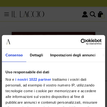
0
KONTAKTINFORMATIONEN
HERMAX S.R.L.
Consenso
Dettagli
Impostazioni degli annunci
In
Via Cassala 20 25126 Brescia
customerservice@illaccio.it
Uso responsabile dei dati
+393291008001
Noi e
i nostri 1022 partner
trattiamo i vostri dati
personali, ad esempio il vostro numero IP, utilizzando
IL LACCIO
tecnologie come i cookie per memorizzare e accedere
alle informazioni sul vostro dispositivo al fine di
IL LACCIO
pubblicare annunci e contenuti personalizzati, misurare