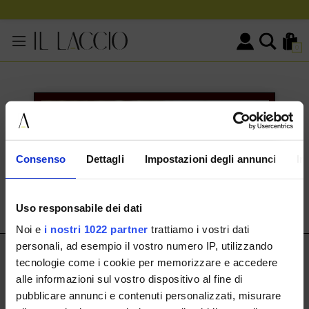
0
KONTAKTINFORMATIONEN
HERMAX S.R.L.
Consenso
Dettagli
Impostazioni degli annunci
In
Via Cassala 20 25126 Brescia
customerservice@illaccio.it
Uso responsabile dei dati
+393291008001
Noi e
i nostri 1022 partner
trattiamo i vostri dati
personali, ad esempio il vostro numero IP, utilizzando
IL LACCIO
tecnologie come i cookie per memorizzare e accedere
alle informazioni sul vostro dispositivo al fine di
IL LACCIO
pubblicare annunci e contenuti personalizzati, misurare