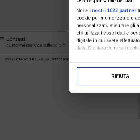
Uso responsabile dei dati
Noi e
i nostri 1022 partner
t
cookie per memorizzare e acce
personalizzati, misurare gli an
chi utilizza i vostri dati e pe
Contatti:
Whatsapp
digitale in cui avete effettua
customerservice@illaccio.it
+39329100
dalla Dichiarazione sui cookie
2026 HERMAX S.R.L. - P.iva : 03862820986 Powered by
Atelier
società
gruppo 
Con il tuo consenso, vorrem
raccogliere informazi
RIFIUTA
Identificare il tuo di
digitali).
Approfondisci come vengono el
modificare o ritirare il tuo 
Utilizziamo i cookie per perso
nostro traffico. Condividiamo 
di analisi dei dati web, pubbl