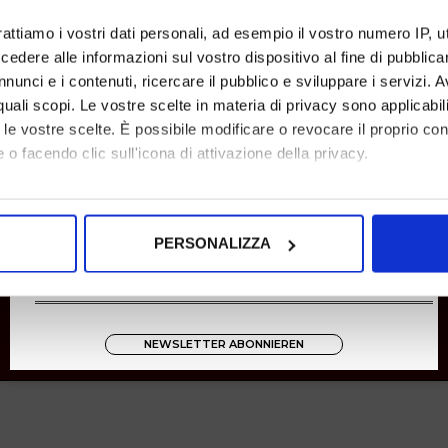
Rücksendungen
rattiamo i vostri dati personali, ad esempio il vostro numero IP, 
Zahlungen
dere alle informazioni sul vostro dispositivo al fine di pubblica
Versand
nunci e i contenuti, ricercare il pubblico e sviluppare i servizi. A
r quali scopi. Le vostre scelte in materia di privacy sono applicabi
Instagram
to le vostre scelte. È possibile modificare o revocare il proprio 
8001
 o facendo clic sull'icona di attivazione della privacy.
Zucchetti
mo anche:
oni sulla tua posizione geografica, con un'approssimazione di qu
PERSONALIZZA
spositivo, scansionandolo attivamente alla ricerca di caratteristich
aborati i tuoi dati personali e imposta le tue preferenze nella
s
consenso in qualsiasi momento dalla Dichiarazione sui cookie.
NEWSLETTER ABONNIEREN
nalizzare contenuti ed annunci, per fornire funzionalità dei socia
inoltre informazioni sul modo in cui utilizza il nostro sito con i 
icità e social media, i quali potrebbero combinarle con altre inform