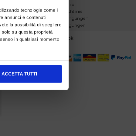
Cookie-Richtlinie
utilizzando tecnologie come i
Datenschutzrichtlinie
re annunci e contenuti
Geschäftsbedingungen
vete la possibilità di scegliere
Verkaufsbedingungen
li solo su questa proprietà
Facebook
consenso in qualsiasi momento
alche metro,
ACCETTA TUTTI
e specifiche (impronte
ezione dettagli
. Puoi
l media e per analizzare il
nostri partner che si occupano
azioni che ha fornito loro o