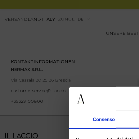
ZUNGE
VERSANDLAND
ITALY
UNSERE BEST
KONTAKTINFORMATIONEN
HERMAX S.R.L.
Via Cassala 20 25126 Brescia
customerservice@illaccio.it
+393291008001
Consenso
IL LACCIO
IL LACCIO