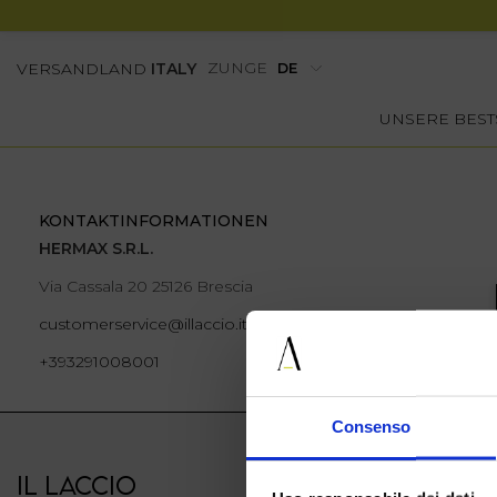
ZUNGE
VERSANDLAND
ITALY
UNSERE BEST
KONTAKTINFORMATIONEN
HERMAX S.R.L.
Via Cassala 20 25126 Brescia
customerservice@illaccio.it
+393291008001
Consenso
IL LACCIO
IL LACCIO