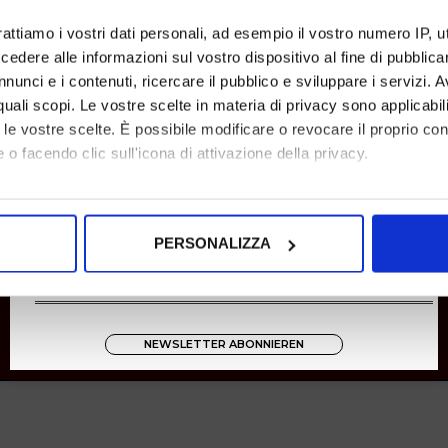
Rücksendungen
rattiamo i vostri dati personali, ad esempio il vostro numero IP, 
Zahlungen
dere alle informazioni sul vostro dispositivo al fine di pubblica
Versand
nunci e i contenuti, ricercare il pubblico e sviluppare i servizi. A
r quali scopi. Le vostre scelte in materia di privacy sono applicabi
Instagram
to le vostre scelte. È possibile modificare o revocare il proprio 
8001
 o facendo clic sull'icona di attivazione della privacy.
Zucchetti
mo anche:
oni sulla tua posizione geografica, con un'approssimazione di qu
PERSONALIZZA
spositivo, scansionandolo attivamente alla ricerca di caratteristich
aborati i tuoi dati personali e imposta le tue preferenze nella
s
consenso in qualsiasi momento dalla Dichiarazione sui cookie.
NEWSLETTER ABONNIEREN
nalizzare contenuti ed annunci, per fornire funzionalità dei socia
inoltre informazioni sul modo in cui utilizza il nostro sito con i 
icità e social media, i quali potrebbero combinarle con altre inform