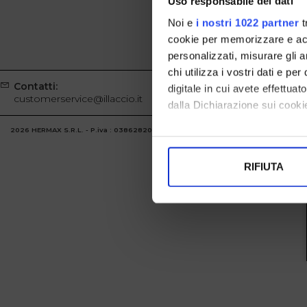
Uso responsabile dei dati
Noi e
i nostri 1022 partner
t
cookie per memorizzare e acce
personalizzati, misurare gli an
chi utilizza i vostri dati e pe
Contatti:
Whatsapp
digitale in cui avete effettua
customerservice@illaccio.it
+39329100
dalla Dichiarazione sui cookie
2026 HERMAX S.R.L. - P.iva : 03862820986 Powered by
Atelier
società
gruppo 
Con il tuo consenso, vorrem
raccogliere informazi
RIFIUTA
Identificare il tuo di
digitali).
Approfondisci come vengono el
modificare o ritirare il tuo 
Utilizziamo i cookie per perso
nostro traffico. Condividiamo 
di analisi dei dati web, pubbl