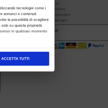
Cookie-Richtlinie
utilizzando tecnologie come i
Datenschutzrichtlinie
re annunci e contenuti
Geschäftsbedingungen
vete la possibilità di scegliere
Verkaufsbedingungen
li solo su questa proprietà
Facebook
consenso in qualsiasi momento
alche metro,
ACCETTA TUTTI
e specifiche (impronte
ezione dettagli
. Puoi
l media e per analizzare il
nostri partner che si occupano
azioni che ha fornito loro o