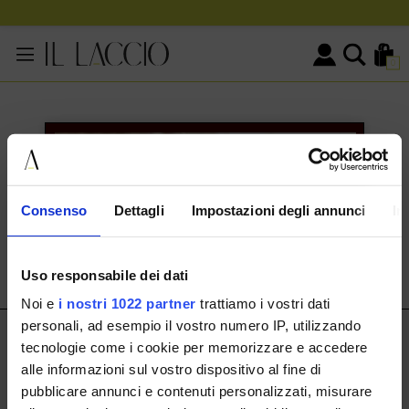
0
KONTAKTINFORMATIONEN
HERMAX S.R.L.
Consenso
Dettagli
Impostazioni degli annunci
In
Via Cassala 20 25126 Brescia
customerservice@illaccio.it
Uso responsabile dei dati
+393291008001
Noi e
i nostri 1022 partner
trattiamo i vostri dati
personali, ad esempio il vostro numero IP, utilizzando
IL LACCIO
tecnologie come i cookie per memorizzare e accedere
alle informazioni sul vostro dispositivo al fine di
IL LACCIO
pubblicare annunci e contenuti personalizzati, misurare