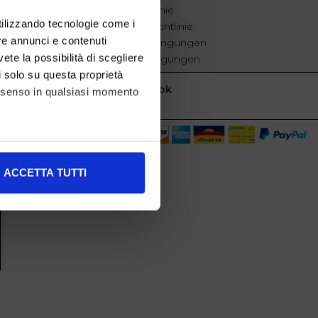
Cookie-Richtlinie
utilizzando tecnologie come i
Datenschutzrichtlinie
re annunci e contenuti
Geschäftsbedingungen
vete la possibilità di scegliere
Verkaufsbedingungen
li solo su questa proprietà
Facebook
consenso in qualsiasi momento
alche metro,
ACCETTA TUTTI
e specifiche (impronte
ezione dettagli
. Puoi
l media e per analizzare il
nostri partner che si occupano
azioni che ha fornito loro o