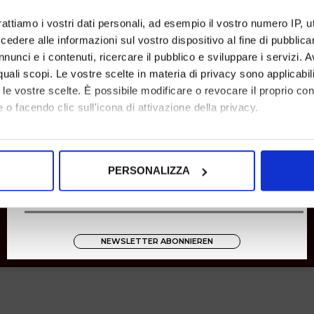
Rücksendungen
rattiamo i vostri dati personali, ad esempio il vostro numero IP, 
Zahlungen
dere alle informazioni sul vostro dispositivo al fine di pubblica
Versand
nunci e i contenuti, ricercare il pubblico e sviluppare i servizi. A
r quali scopi. Le vostre scelte in materia di privacy sono applicabi
Instagram
to le vostre scelte. È possibile modificare o revocare il proprio 
8001
 o facendo clic sull'icona di attivazione della privacy.
Zucchetti
mo anche:
oni sulla tua posizione geografica, con un'approssimazione di qu
PERSONALIZZA
spositivo, scansionandolo attivamente alla ricerca di caratteristich
aborati i tuoi dati personali e imposta le tue preferenze nella
s
consenso in qualsiasi momento dalla Dichiarazione sui cookie.
NEWSLETTER ABONNIEREN
nalizzare contenuti ed annunci, per fornire funzionalità dei socia
inoltre informazioni sul modo in cui utilizza il nostro sito con i 
icità e social media, i quali potrebbero combinarle con altre inform