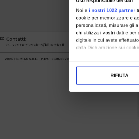
Uso responsabile dei dati
Noi e
i nostri 1022 partner
t
cookie per memorizzare e acce
personalizzati, misurare gli an
chi utilizza i vostri dati e pe
Contatti:
Whatsapp
digitale in cui avete effettua
customerservice@illaccio.it
+39329100
dalla Dichiarazione sui cookie
2026 HERMAX S.R.L. - P.iva : 03862820986 Powered by
Atelier
società
gruppo 
Con il tuo consenso, vorrem
raccogliere informazi
RIFIUTA
Identificare il tuo di
digitali).
Approfondisci come vengono el
modificare o ritirare il tuo 
Utilizziamo i cookie per perso
nostro traffico. Condividiamo 
di analisi dei dati web, pubbl