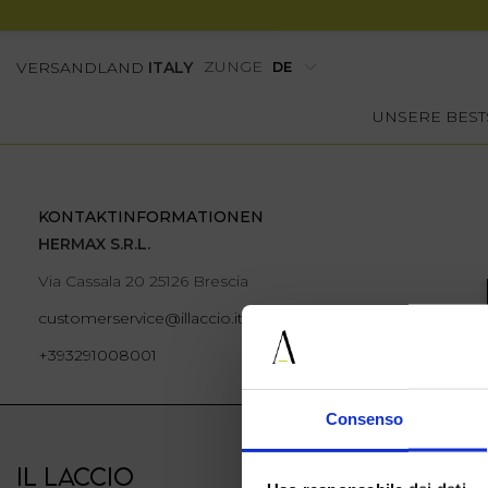
ZUNGE
VERSANDLAND
ITALY
UNSERE BEST
KONTAKTINFORMATIONEN
HERMAX S.R.L.
Via Cassala 20 25126 Brescia
customerservice@illaccio.it
+393291008001
Consenso
IL LACCIO
IL LACCIO