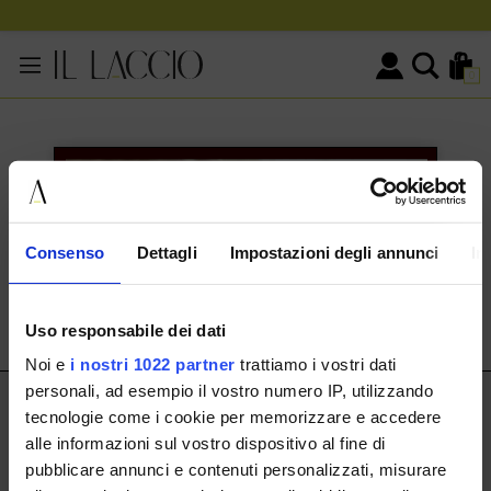
0
KONTAKTINFORMATIONEN
HERMAX S.R.L.
Consenso
Dettagli
Impostazioni degli annunci
In
Via Cassala 20 25126 Brescia
customerservice@illaccio.it
Uso responsabile dei dati
+393291008001
Noi e
i nostri 1022 partner
trattiamo i vostri dati
personali, ad esempio il vostro numero IP, utilizzando
IL LACCIO
tecnologie come i cookie per memorizzare e accedere
alle informazioni sul vostro dispositivo al fine di
IL LACCIO
pubblicare annunci e contenuti personalizzati, misurare