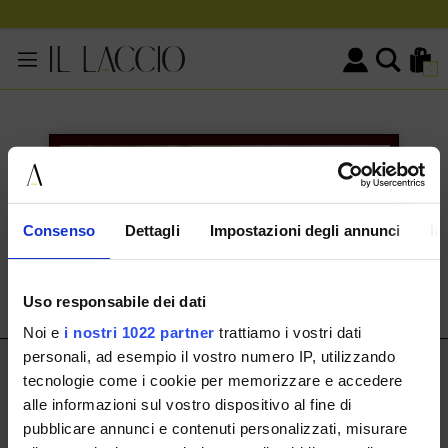
0
KONTAKTINFORMATIONEN
HERMAX S.R.L.
Consenso
Dettagli
Impostazioni degli annunci
In
Via Cassala 20 25126 Brescia
customerservice@illaccio.it
Uso responsabile dei dati
+393291008001
Noi e
i nostri 1022 partner
trattiamo i vostri dati
personali, ad esempio il vostro numero IP, utilizzando
IL LACCIO
tecnologie come i cookie per memorizzare e accedere
alle informazioni sul vostro dispositivo al fine di
IL LACCIO
pubblicare annunci e contenuti personalizzati, misurare