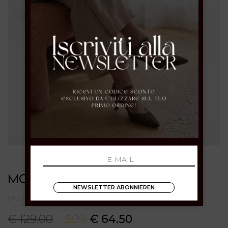
MORMORA
NEWSLETTER ABONNIEREN
SKU: F25604CROSTABROWN
€ 129.00
-50%
€ 64.50