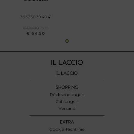
annunci, per fornire funzionalità dei social media e per
analizzare il nostro traffico. Condividiamo inoltre
informazioni sul modo in cui utilizza il nostro sito con i
36 37 38 39 40 41
nostri partner che si occupano di analisi dei dati web,
€ 129.00
-50%
pubblicità e social media, i quali potrebbero combinarle
€ 64.50
con altre informazioni che ha fornito loro o che hanno
raccolto dal suo utilizzo dei loro servizi.
IL LACCIO
IL LACCIO
SHOPPING
Rücksendungen
Zahlungen
Versand
EXTRA
Cookie-Richtlinie