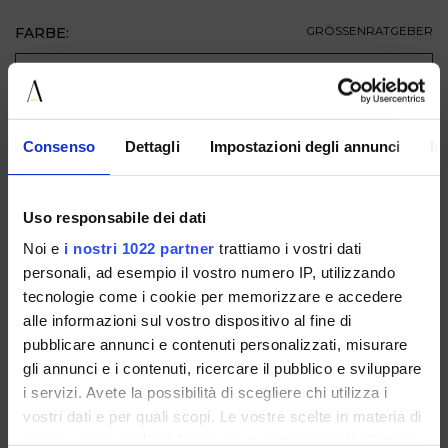
FARBE:
GRÖSSENRATGEBER
GRÖSSE
ZUM WARENKORB HINZUFÜGEN
Consenso
Dettagli
Impostazioni degli annunci
In
BESCHREIBUNG
Uso responsabile dei dati
VERFÜGBAR IN
Noi e
i nostri 1022 partner
trattiamo i vostri dati
personali, ad esempio il vostro numero IP, utilizzando
tecnologie come i cookie per memorizzare e accedere
alle informazioni sul vostro dispositivo al fine di
pubblicare annunci e contenuti personalizzati, misurare
gli annunci e i contenuti, ricercare il pubblico e sviluppare
i servizi. Avete la possibilità di scegliere chi utilizza i
F25604CROSTATAUPE
vostri dati e per quali scopi. Le vostre scelte in materia di
privacy sono applicabili solo su questa proprietà digitale