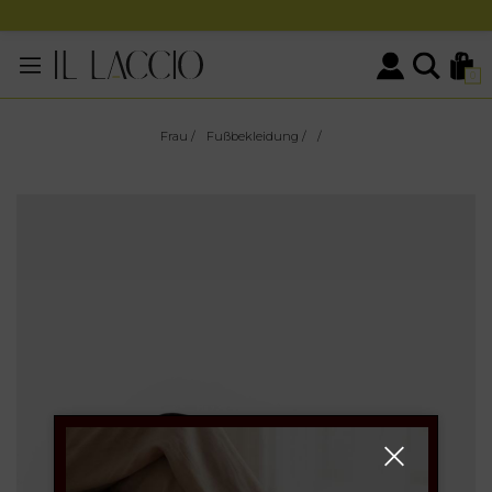
0
Frau
/
Fußbekleidung
/
/