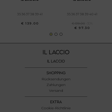
annunci, per fornire funzionalità dei social media e per
analizzare il nostro traffico. Condividiamo inoltre
informazioni sul modo in cui utilizza il nostro sito con i
35 36 37 38 39 41
35 36 37 38 39 40 41
nostri partner che si occupano di analisi dei dati web,
€ 139.00
€ 139.00
-30%
pubblicità e social media, i quali potrebbero combinarle
€ 97.30
con altre informazioni che ha fornito loro o che hanno
raccolto dal suo utilizzo dei loro servizi.
IL LACCIO
IL LACCIO
SHOPPING
Rücksendungen
Zahlungen
Versand
EXTRA
Cookie-Richtlinie