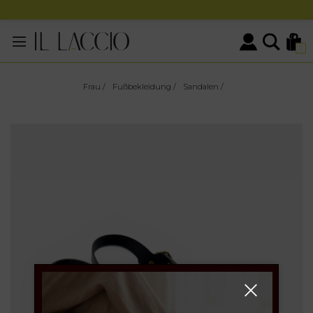
0
Frau
/
Fußbekleidung
/
Sandalen
/