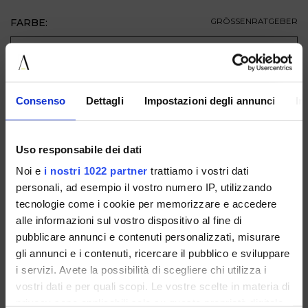
FARBE:
GRÖSSENRATGEBER
GRÖSSE
ZUM WARENKORB HINZUFÜGEN
Consenso
Dettagli
Impostazioni degli annunci
In
BESCHREIBUNG
Uso responsabile dei dati
VERFÜGBAR IN
Noi e
i nostri 1022 partner
trattiamo i vostri dati
personali, ad esempio il vostro numero IP, utilizzando
tecnologie come i cookie per memorizzare e accedere
alle informazioni sul vostro dispositivo al fine di
pubblicare annunci e contenuti personalizzati, misurare
gli annunci e i contenuti, ricercare il pubblico e sviluppare
i servizi. Avete la possibilità di scegliere chi utilizza i
S006VACCHETTAT.MORO
vostri dati e per quali scopi. Le vostre scelte in materia di
privacy sono applicabili solo su questa proprietà digitale