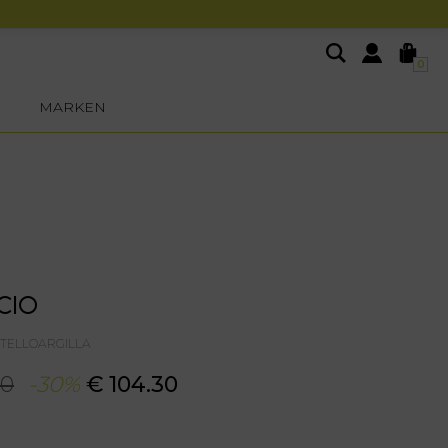
0
MARKEN
CIO
ITELLOARGILLA
00
-30%
€ 104.30