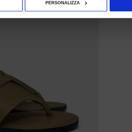
PERSONALIZZA
spositivo, scansionandolo attivamente alla ricerca di caratteristich
aborati i tuoi dati personali e imposta le tue preferenze nella
s
consenso in qualsiasi momento dalla Dichiarazione sui cookie.
nalizzare contenuti ed annunci, per fornire funzionalità dei socia
inoltre informazioni sul modo in cui utilizza il nostro sito con i 
icità e social media, i quali potrebbero combinarle con altre inform
lizzo dei loro servizi.