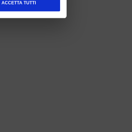
ACCETTA TUTTI
e specifiche (impronte
ezione dettagli
. Puoi
l media e per analizzare il
nostri partner che si occupano
azioni che ha fornito loro o