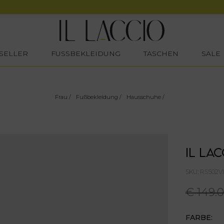
SELLER
FUSSBEKLEIDUNG
TASCHEN
SALE
Frau
/
Fußbekleidung
/
Hausschuhe
/
IL LAC
SKU: RS502V
€ 149.
FARBE: