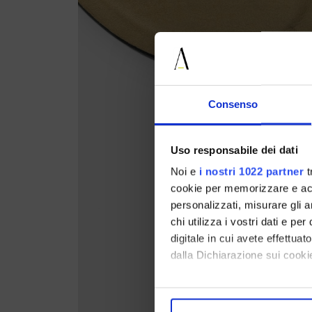
Consenso
Uso responsabile dei dati
Noi e
i nostri 1022 partner
t
cookie per memorizzare e acce
personalizzati, misurare gli an
chi utilizza i vostri dati e pe
digitale in cui avete effettua
dalla Dichiarazione sui cookie
Con il tuo consenso, vorrem
raccogliere informazi