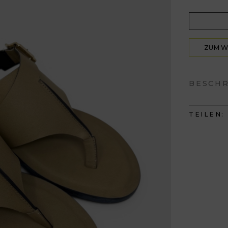
ZUM 
HIN
BESCH
TEILEN: