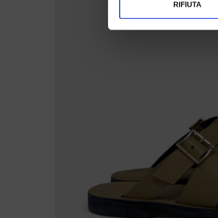
RIFIUTA
Identificare il tuo di
digitali).
Approfondisci come vengono el
modificare o ritirare il tuo 
Utilizziamo i cookie per perso
nostro traffico. Condividiamo 
di analisi dei dati web, pubbl
che hanno raccolto dal suo uti