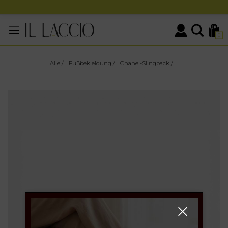
0
Alle
/
Fußbekleidung
/
Chanel-Slingback
/