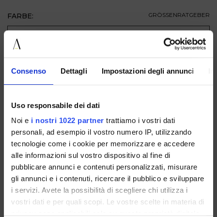
FARBE:
GRÖSSENRATGEBER
GRÖSSE
ZUM WARENKORB HINZUFÜGEN
Consenso
Dettagli
Impostazioni degli annunci
In
BESCHREIBUNG
Uso responsabile dei dati
VERFÜGBAR IN
Noi e
i nostri 1022 partner
trattiamo i vostri dati
personali, ad esempio il vostro numero IP, utilizzando
tecnologie come i cookie per memorizzare e accedere
alle informazioni sul vostro dispositivo al fine di
pubblicare annunci e contenuti personalizzati, misurare
gli annunci e i contenuti, ricercare il pubblico e sviluppare
i servizi. Avete la possibilità di scegliere chi utilizza i
LILITHVENEZIACORTECCIA
vostri dati e per quali scopi. Le vostre scelte in materia di
privacy sono applicabili solo su questa proprietà digitale