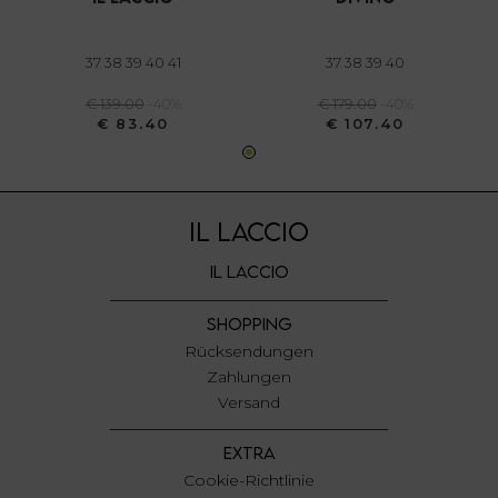
annunci, per fornire funzionalità dei social media e per
analizzare il nostro traffico. Condividiamo inoltre
informazioni sul modo in cui utilizza il nostro sito con i
37 38 39 40 41
37 38 39 40
nostri partner che si occupano di analisi dei dati web,
€ 139.00
-40%
€ 179.00
-40%
pubblicità e social media, i quali potrebbero combinarle
€ 83.40
€ 107.40
con altre informazioni che ha fornito loro o che hanno
raccolto dal suo utilizzo dei loro servizi.
IL LACCIO
IL LACCIO
SHOPPING
Rücksendungen
Zahlungen
Versand
EXTRA
Cookie-Richtlinie