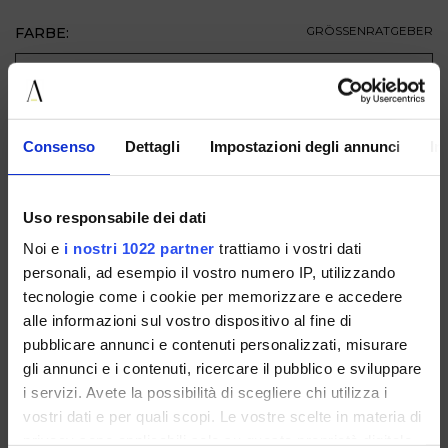
FARBE:
GRÖSSENRATGEBER
GRÖSSE
ZUM WARENKORB HINZUFÜGEN
Consenso
Dettagli
Impostazioni degli annunci
In
BESCHREIBUNG
Uso responsabile dei dati
VERFÜGBAR IN
Noi e
i nostri 1022 partner
trattiamo i vostri dati
personali, ad esempio il vostro numero IP, utilizzando
tecnologie come i cookie per memorizzare e accedere
alle informazioni sul vostro dispositivo al fine di
pubblicare annunci e contenuti personalizzati, misurare
gli annunci e i contenuti, ricercare il pubblico e sviluppare
i servizi. Avete la possibilità di scegliere chi utilizza i
G10CAMOSCIOBRANDY
G10CAMOSCIOTERRA
G10LAMINATOPLATINO
vostri dati e per quali scopi. Le vostre scelte in materia di
privacy sono applicabili solo su questa proprietà digitale