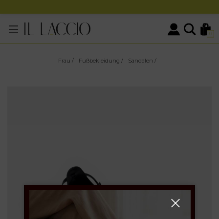
0
Frau
/
Fußbekleidung
/
Sandalen
/