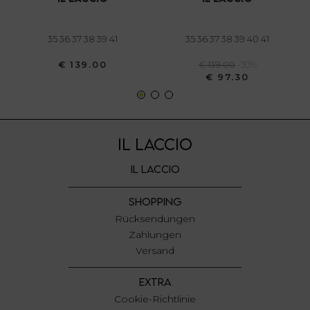
annunci, per fornire funzionalità dei social media e per
analizzare il nostro traffico. Condividiamo inoltre
informazioni sul modo in cui utilizza il nostro sito con i
35 36 37 38 39 41
35 36 37 38 39 40 41
nostri partner che si occupano di analisi dei dati web,
€ 139.00
€ 139.00
-30%
pubblicità e social media, i quali potrebbero combinarle
€ 97.30
con altre informazioni che ha fornito loro o che hanno
raccolto dal suo utilizzo dei loro servizi.
IL LACCIO
IL LACCIO
SHOPPING
Rücksendungen
Zahlungen
Versand
EXTRA
Cookie-Richtlinie