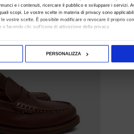
nunci e i contenuti, ricercare il pubblico e sviluppare i servizi. A
r quali scopi. Le vostre scelte in materia di privacy sono applicabi
to le vostre scelte. È possibile modificare o revocare il proprio 
 o facendo clic sull'icona di attivazione della privacy.
mo anche:
oni sulla tua posizione geografica, con un'approssimazione di qu
PERSONALIZZA
spositivo, scansionandolo attivamente alla ricerca di caratteristich
aborati i tuoi dati personali e imposta le tue preferenze nella
s
consenso in qualsiasi momento dalla Dichiarazione sui cookie.
nalizzare contenuti ed annunci, per fornire funzionalità dei socia
inoltre informazioni sul modo in cui utilizza il nostro sito con i 
icità e social media, i quali potrebbero combinarle con altre inform
lizzo dei loro servizi.