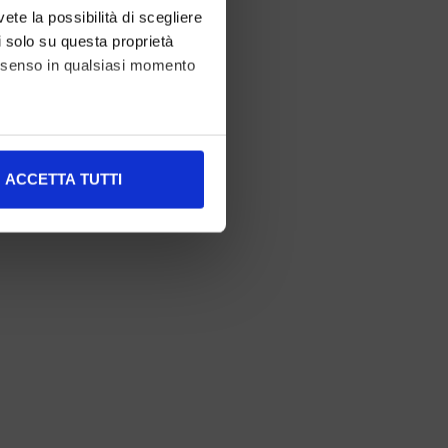
vete la possibilità di scegliere
li solo su questa proprietà
consenso in qualsiasi momento
alche metro,
ACCETTA TUTTI
e specifiche (impronte
ezione dettagli
. Puoi
l media e per analizzare il
nostri partner che si occupano
azioni che ha fornito loro o