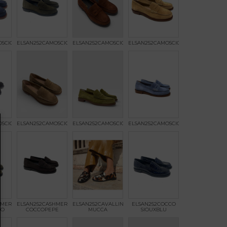
OSCIO89764BLU
ELSAN252CAMOSCIOANETO
ELSAN252CAMOSCIOCUOIO
ELSAN252CAMOSCIOMANDORLA
OSCIOPEPE
ELSAN252CAMOSCIOSAND
ELSAN252CAMOSCIOVERDE
ELSAN252CAMOSCIOZANTE
HMERE
ELSAN252CASHMERE
ELSAN252CAVALLINODOUBLE
ELSAN252COCCO
TO
COCCOPEPE
MUCCA
SIOUXBLU