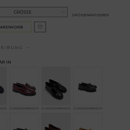
GRÖSSE
GRÖSSENRATGEBER
WARENKORB
ZUFÜGEN
REIBUNG
R IN
SIVATOBLU823
ELSAN252ABRASIVATOBORDEAUX
ELSAN252ABRASIVATONERO
ELSAN252ABRASIVATOTMORO