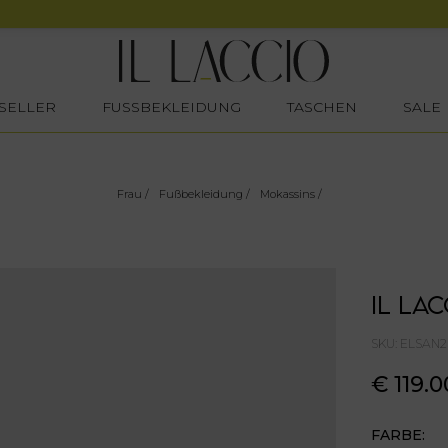
SELLER
FUSSBEKLEIDUNG
TASCHEN
SALE
Frau
/
Fußbekleidung
/
Mokassins
/
IL LAC
SKU: ELSAN
€ 119.0
FARBE: