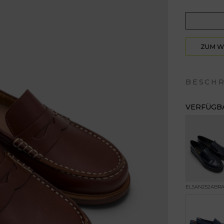
ZUM 
HIN
BESCH
VERFÜGBA
ELSAN252ABRA