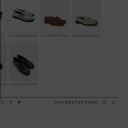
CCO
ELSAN252LAMINATOARGENTO
ELSAN252VENEZIACORTECCIA
ELSAN252VENEZIATALCO
RO
ELLONERO
ELSAN252VITELLOT.MORO
UNTERSTÜTZUNG: