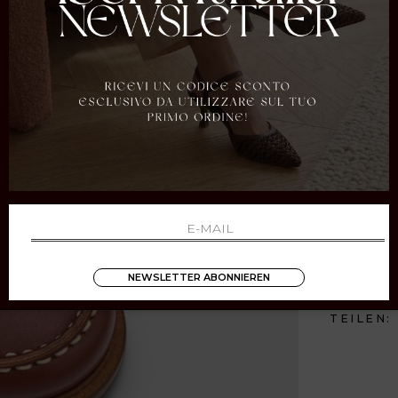
ELSAN252CO
SIOUXT.MO
ELSAN252VIT
NEWSLETTER ABONNIEREN
TEILEN: