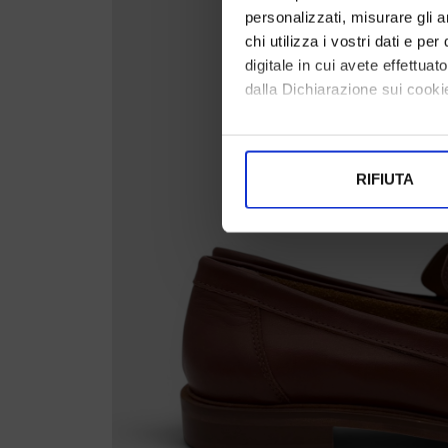
personalizzati, misurare gli an
chi utilizza i vostri dati e pe
digitale in cui avete effettua
dalla Dichiarazione sui cookie
Con il tuo consenso, vorrem
raccogliere informazi
RIFIUTA
Identificare il tuo di
digitali).
Approfondisci come vengono el
modificare o ritirare il tuo 
Utilizziamo i cookie per perso
nostro traffico. Condividiamo 
di analisi dei dati web, pubbl
che hanno raccolto dal suo uti