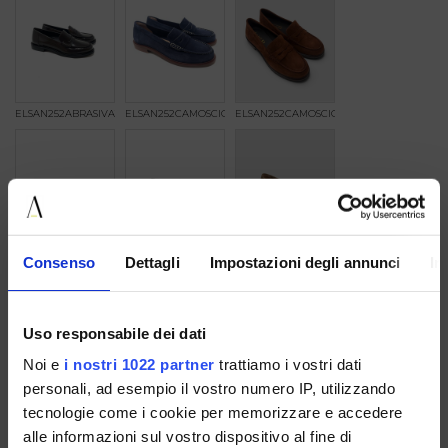
ELSAN252ABRASIVATOTMORO
ELSAN252CAMOSCIO89764BLU
ELSAN252CAMOSCIOCUOIO
Consenso
Dettagli
Impostazioni degli annunci
In
ELSAN252CAMOSCIOMANDORLA
ELSAN252CAMOSCIOPEPE
ELSAN252CAMOSCIOSAND
Uso responsabile dei dati
Noi e
i nostri 1022 partner
trattiamo i vostri dati
personali, ad esempio il vostro numero IP, utilizzando
tecnologie come i cookie per memorizzare e accedere
ELSAN252CAMOSCIOVERDE
ELSAN252CAMOSCIOZANTE
ELSAN252CASHMERE
alle informazioni sul vostro dispositivo al fine di
COCCOANETO