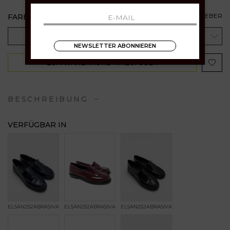
FARBE:
GRÖSSENRATGEBER
GRÖSSE
NEWSLETTER ABONNIEREN
ZUM WARENKORB HINZUFÜGEN
BESCHREIBUNG
VERFÜGBAR IN
ELSAN252ABRASIVATOBLU823
ELSAN252ABRASIVATOBORDEAUX
ELSAN252ABRASIVATONERO