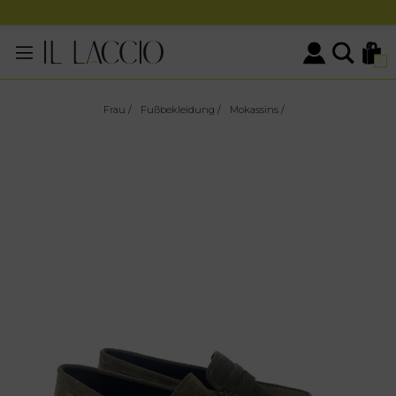
0
Frau
/
Fußbekleidung
/
Mokassins
/