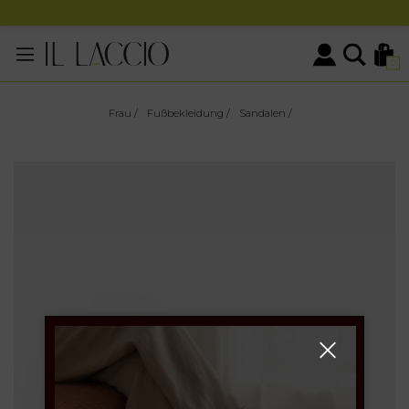
0
Frau
/
Fußbekleidung
/
Sandalen
/