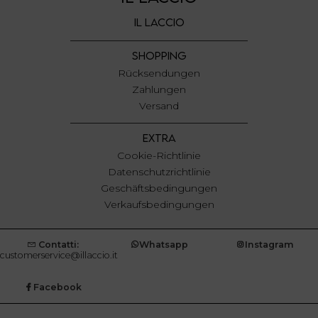
con altre informazioni che ha fornito loro o che hanno
IL LACCIO
raccolto dal suo utilizzo dei loro servizi.
SHOPPING
Rücksendungen
Zahlungen
Versand
EXTRA
Cookie-Richtlinie
Datenschutzrichtlinie
Geschäftsbedingungen
Verkaufsbedingungen
Contatti:
Whatsapp
Instagram
customerservice@illaccio.it
Facebook