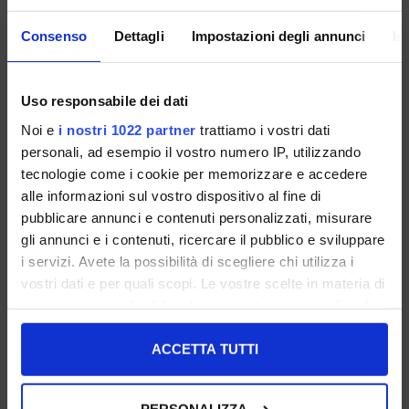
FARBE:
GRÖSSENRATGEBER
Consenso
Dettagli
Impostazioni degli annunci
In
GRÖSSE
Uso responsabile dei dati
ZUM WARENKORB HINZUFÜGEN
Noi e
i nostri 1022 partner
trattiamo i vostri dati
personali, ad esempio il vostro numero IP, utilizzando
tecnologie come i cookie per memorizzare e accedere
BESCHREIBUNG
alle informazioni sul vostro dispositivo al fine di
pubblicare annunci e contenuti personalizzati, misurare
TEILEN:
gli annunci e i contenuti, ricercare il pubblico e sviluppare
UNTERSTÜTZUNG:
i servizi. Avete la possibilità di scegliere chi utilizza i
vostri dati e per quali scopi. Le vostre scelte in materia di
privacy sono applicabili solo su questa proprietà digitale
in cui avete effettuato le vostre scelte. È possibile
DAS KÖNNTE DIR AUCH GEFALLEN...:
modificare o revocare il proprio consenso in qualsiasi
ACCETTA TUTTI
momento dalla Dichiarazione sui cookie o facendo clic
UNSERE BESTSELLER
SALE
UNSERE BESTSELLER
sull'icona di attivazione della privacy.
PERSONALIZZA