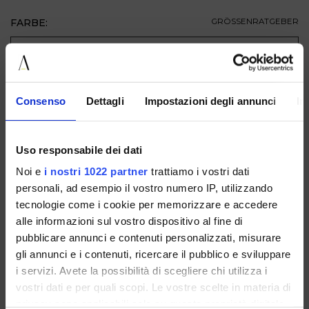
FARBE:
GRÖSSENRATGEBER
GRÖSSE
ZUM WARENKORB HINZUFÜGEN
Consenso
Dettagli
Impostazioni degli annunci
In
BESCHREIBUNG
Uso responsabile dei dati
VERFÜGBAR IN
Noi e
i nostri 1022 partner
trattiamo i vostri dati
personali, ad esempio il vostro numero IP, utilizzando
tecnologie come i cookie per memorizzare e accedere
alle informazioni sul vostro dispositivo al fine di
pubblicare annunci e contenuti personalizzati, misurare
gli annunci e i contenuti, ricercare il pubblico e sviluppare
i servizi. Avete la possibilità di scegliere chi utilizza i
A200PELLET.MORO
vostri dati e per quali scopi. Le vostre scelte in materia di
privacy sono applicabili solo su questa proprietà digitale