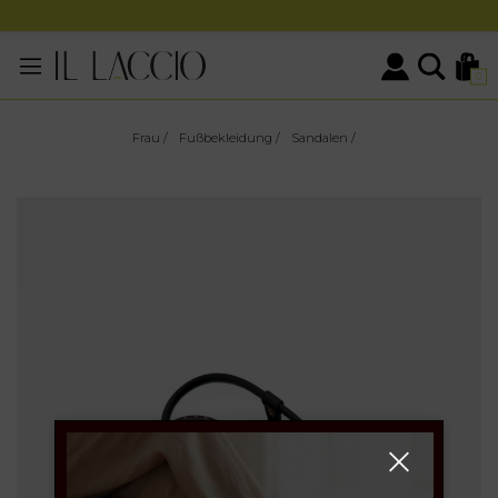
0
Frau
/
Fußbekleidung
/
Sandalen
/