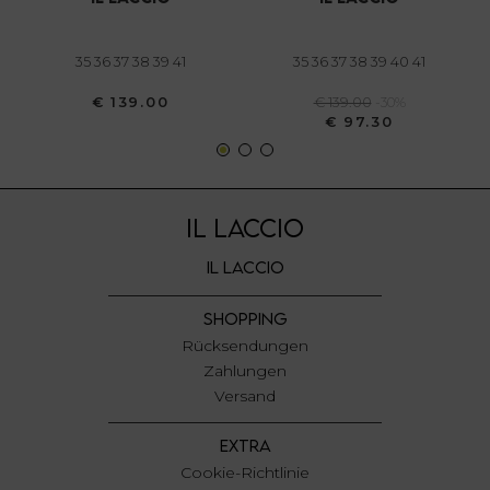
annunci, per fornire funzionalità dei social media e per
analizzare il nostro traffico. Condividiamo inoltre
informazioni sul modo in cui utilizza il nostro sito con i
35 36 37 38 39 41
35 36 37 38 39 40 41
nostri partner che si occupano di analisi dei dati web,
€ 139.00
€ 139.00
-30%
pubblicità e social media, i quali potrebbero combinarle
€ 97.30
con altre informazioni che ha fornito loro o che hanno
raccolto dal suo utilizzo dei loro servizi.
IL LACCIO
IL LACCIO
SHOPPING
Rücksendungen
Zahlungen
Versand
EXTRA
Cookie-Richtlinie