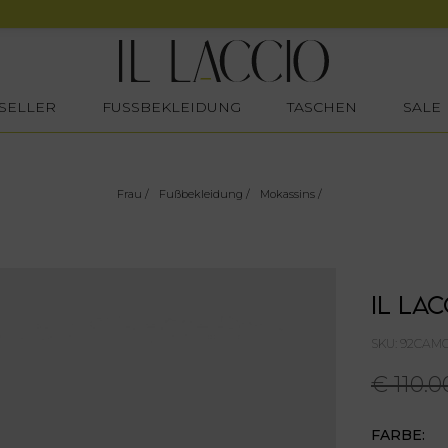
SELLER
FUSSBEKLEIDUNG
TASCHEN
SALE
Frau
/
Fußbekleidung
/
Mokassins
/
IL LAC
SKU: 92CAM
€ 110.0
FARBE: