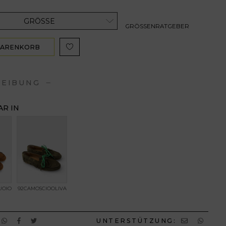
GRÖSSE
GRÖSSENRATGEBER
WARENKORB
ZUFÜGEN
REIBUNG
R IN
UOIO
92CAMOSCIOOLIVA
UNTERSTÜTZUNG: