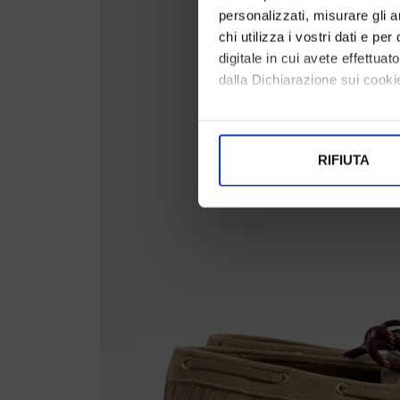
personalizzati, misurare gli an
chi utilizza i vostri dati e pe
digitale in cui avete effettua
dalla Dichiarazione sui cookie
Con il tuo consenso, vorrem
raccogliere informazi
RIFIUTA
Identificare il tuo di
digitali).
Approfondisci come vengono el
modificare o ritirare il tuo 
Utilizziamo i cookie per perso
nostro traffico. Condividiamo 
di analisi dei dati web, pubbl
che hanno raccolto dal suo uti