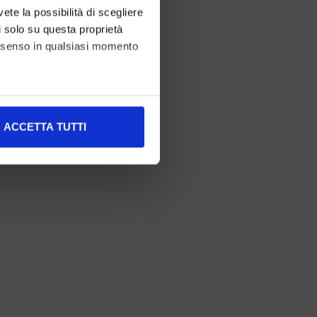
vete la possibilità di scegliere
li solo su questa proprietà
consenso in qualsiasi momento
alche metro,
ACCETTA TUTTI
e specifiche (impronte
ezione dettagli
. Puoi
l media e per analizzare il
nostri partner che si occupano
azioni che ha fornito loro o