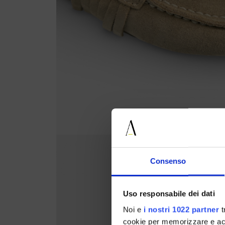
Consenso
Uso responsabile dei dati
Noi e
i nostri 1022 partner
t
cookie per memorizzare e acce