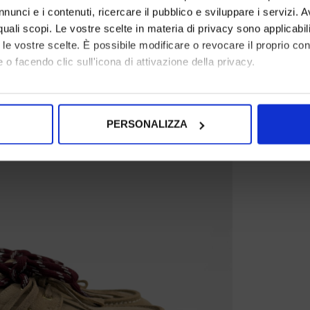
nunci e i contenuti, ricercare il pubblico e sviluppare i servizi. A
r quali scopi. Le vostre scelte in materia di privacy sono applicabi
to le vostre scelte. È possibile modificare o revocare il proprio 
 o facendo clic sull'icona di attivazione della privacy.
mo anche:
oni sulla tua posizione geografica, con un'approssimazione di qu
PERSONALIZZA
spositivo, scansionandolo attivamente alla ricerca di caratteristich
aborati i tuoi dati personali e imposta le tue preferenze nella
s
consenso in qualsiasi momento dalla Dichiarazione sui cookie.
nalizzare contenuti ed annunci, per fornire funzionalità dei socia
inoltre informazioni sul modo in cui utilizza il nostro sito con i 
icità e social media, i quali potrebbero combinarle con altre inform
lizzo dei loro servizi.