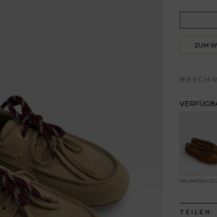
ZUM 
HIN
BESCH
VERFÜGBA
92CAMOSCIOC
TEILEN: