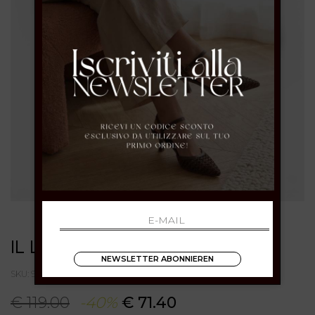
IL LACCIO
NEWSLETTER ABONNIEREN
SKU: 91CAMOSCIOT.MORO
€ 119.00
-40%
€ 71.40