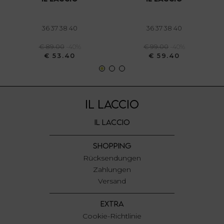
annunci, per fornire funzionalità dei social media e per
analizzare il nostro traffico. Condividiamo inoltre
informazioni sul modo in cui utilizza il nostro sito con i
36 37 38 40
36 37 38 40
nostri partner che si occupano di analisi dei dati web,
€ 89.00
-40%
€ 99.00
-40%
pubblicità e social media, i quali potrebbero combinarle
€ 53.40
€ 59.40
con altre informazioni che ha fornito loro o che hanno
raccolto dal suo utilizzo dei loro servizi.
IL LACCIO
IL LACCIO
SHOPPING
Rücksendungen
Zahlungen
Versand
EXTRA
Cookie-Richtlinie