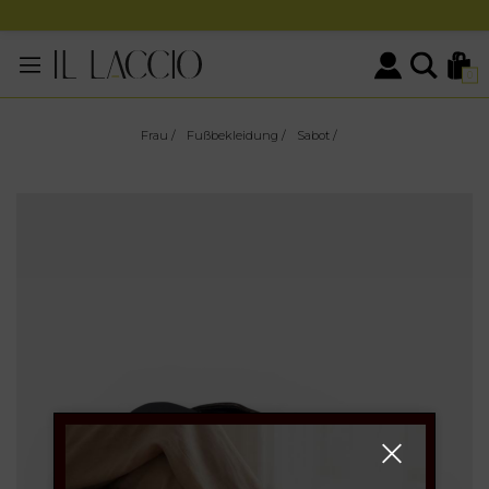
0
Frau
/
Fußbekleidung
/
Sabot
/