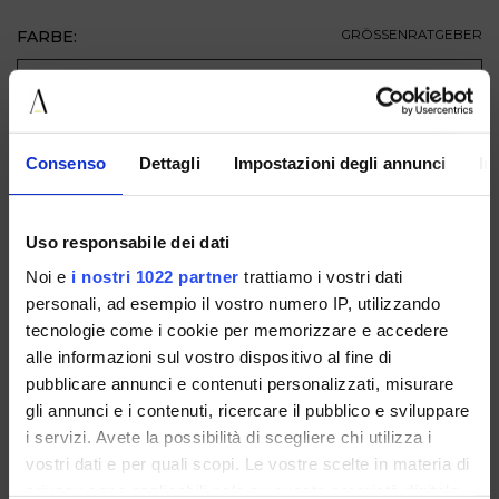
FARBE:
GRÖSSENRATGEBER
GRÖSSE
ZUM WARENKORB HINZUFÜGEN
Consenso
Dettagli
Impostazioni degli annunci
In
BESCHREIBUNG
Uso responsabile dei dati
VERFÜGBAR IN
Noi e
i nostri 1022 partner
trattiamo i vostri dati
personali, ad esempio il vostro numero IP, utilizzando
tecnologie come i cookie per memorizzare e accedere
alle informazioni sul vostro dispositivo al fine di
pubblicare annunci e contenuti personalizzati, misurare
gli annunci e i contenuti, ricercare il pubblico e sviluppare
i servizi. Avete la possibilità di scegliere chi utilizza i
91CAMOSCIOMARTEL
91ROCKT.MORO
vostri dati e per quali scopi. Le vostre scelte in materia di
privacy sono applicabili solo su questa proprietà digitale