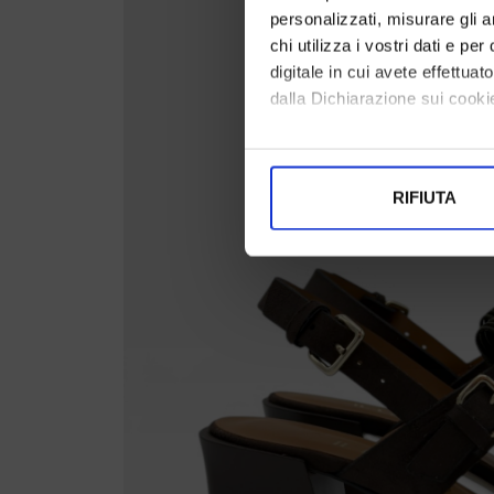
personalizzati, misurare gli an
chi utilizza i vostri dati e pe
digitale in cui avete effettua
dalla Dichiarazione sui cookie
Con il tuo consenso, vorrem
raccogliere informazi
RIFIUTA
Identificare il tuo di
digitali).
Approfondisci come vengono el
modificare o ritirare il tuo 
Utilizziamo i cookie per perso
nostro traffico. Condividiamo 
di analisi dei dati web, pubbl
che hanno raccolto dal suo uti