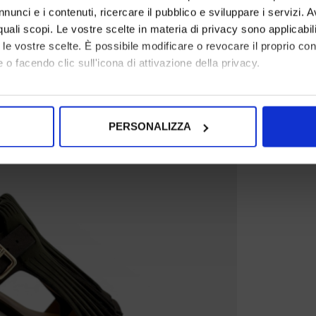
nunci e i contenuti, ricercare il pubblico e sviluppare i servizi. A
r quali scopi. Le vostre scelte in materia di privacy sono applicabi
to le vostre scelte. È possibile modificare o revocare il proprio 
 o facendo clic sull'icona di attivazione della privacy.
mo anche:
oni sulla tua posizione geografica, con un'approssimazione di qu
PERSONALIZZA
spositivo, scansionandolo attivamente alla ricerca di caratteristich
aborati i tuoi dati personali e imposta le tue preferenze nella
s
consenso in qualsiasi momento dalla Dichiarazione sui cookie.
nalizzare contenuti ed annunci, per fornire funzionalità dei socia
inoltre informazioni sul modo in cui utilizza il nostro sito con i 
icità e social media, i quali potrebbero combinarle con altre inform
lizzo dei loro servizi.