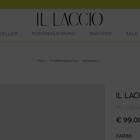
SELLER
FUSSBEKLEIDUNG
TASCHEN
SALE
Frau
/
Fußbekleidung
/
Sandalen
/
IL LAC
SKU: 763K0
€ 99.0
FARBE: