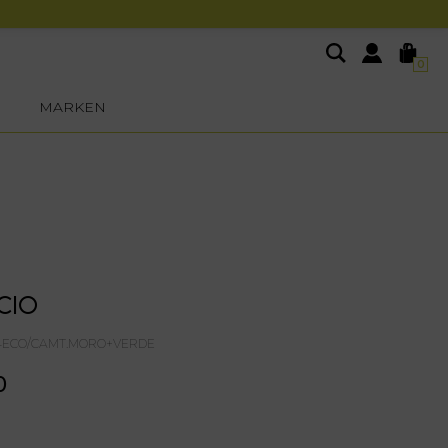
0
MARKEN
CIO
24ECO/CAMT.MORO+VERDE
0