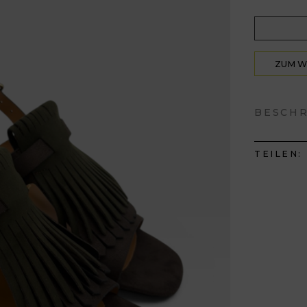
ZUM 
HIN
BESCH
TEILEN: