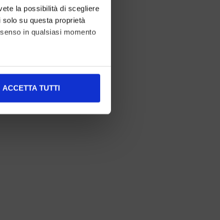
vete la possibilità di scegliere
li solo su questa proprietà
consenso in qualsiasi momento
alche metro,
ACCETTA TUTTI
e specifiche (impronte
ezione dettagli
. Puoi
l media e per analizzare il
nostri partner che si occupano
azioni che ha fornito loro o