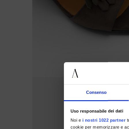
Consenso
Uso responsabile dei dati
Noi e
i nostri 1022 partner
t
cookie per memorizzare e acce