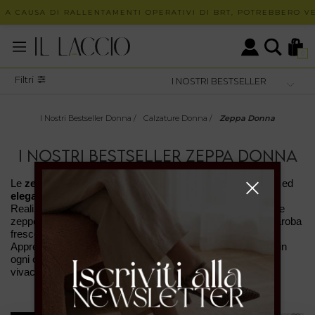
 A CAUSA DI RALLENTAMENTI OPERATIVI DI BRT, POTREBBERO VER
0
Filtri
I Nostri Bestseller Donna
/
Calzature Donna
/
Zeppa Donna
I NOSTRI BESTSELLER ZEPPA DONNA
Le 
zeppe 
da donna
 de Il Laccio sono scarpe 
confortevoli 
ed 
eleganti
. 
Realizzate in
 vernice e altri materiali
Made in 
Italy
, le nostre 
zeppe
da donna
 sono un vero e proprio must per un guardaroba
fresco e alla moda
.
Apprezzate soprattutto per la loro 
comodità
, sono perfette in 
ogni occasione: dagli incontri di lavoro formali ai party
più 
vivaci
!