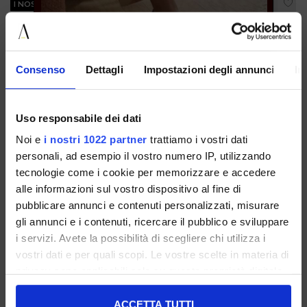
I NOSTRI BESTSELLER
I NOSTRI BESTSELLER
Consenso
Dettagli
Impostazioni degli annunci
In
Uso responsabile dei dati
Noi e
i nostri 1022 partner
trattiamo i vostri dati
ISCRIVITI ALLA NOSTRA NEWSLETTER
personali, ad esempio il vostro numero IP, utilizzando
tecnologie come i cookie per memorizzare e accedere
alle informazioni sul vostro dispositivo al fine di
pubblicare annunci e contenuti personalizzati, misurare
Sandalo Platform Testa Di Moro
Sandalo Platform Laminato
Con Infradito E Fascia Larga
Oro Con Infradito E Fascia
gli annunci e i contenuti, ricercare il pubblico e sviluppare
Larga
38 39 40 41
37 41
i servizi. Avete la possibilità di scegliere chi utilizza i
vostri dati e per quali scopi. Le vostre scelte in materia di
€ 79.00
€ 79.00
privacy sono applicabili solo su questa proprietà digitale
in cui avete effettuato le vostre scelte. È possibile
modificare o revocare il proprio consenso in qualsiasi
ACCETTA TUTTI