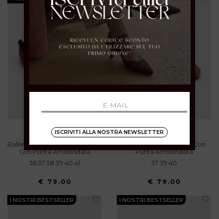
ISCRIVITI ALLA NOSTRA NEWSLETTER
Ballerina In Suede Testa Di Moro
Ballerina In Suede Rosa Con
Con Punta Arrotondata
Punta Arrotondata
36 37 38 39 40 41
37 39 40
€ 79.00
€ 79.00
I NOSTRI BESTSELLER
I NOSTRI BESTSELLER