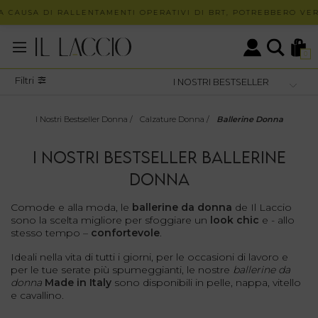
 CAUSA DI RALLENTAMENTI OPERATIVI DI BRT, POTREBBERO VERIF
0
Filtri
I Nostri Bestseller Donna
/
Calzature Donna
/
Ballerine Donna
I NOSTRI BESTSELLER BALLERINE
DONNA
Comode e alla moda, le
ballerine da donna
de Il Laccio
sono la scelta migliore per sfoggiare un
look chic
e - allo
stesso tempo –
confortevole
.
Ideali nella vita di tutti i giorni, per le occasioni di lavoro e
per le tue serate più spumeggianti, le nostre
ballerine da
donna
Made in Italy
sono disponibili in pelle, nappa, vitello
e cavallino.