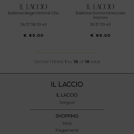
Ballerine Beige Minimal Chic
Ballerine Donna Intrecciate
Marroni
36 37 38 39 40
36 37 39 40
€ 89.00
€ 89.00
SHOW ITEMS
1
to
18
of
18
total
IL LACCIO
IL LACCIO
Negozi
SHOPPING
Resi
Pagamenti