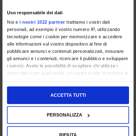
Uso responsabile dei dati
Noi e
i nostri 1022 partner
trattiamo i vostri dati
personali, ad esempio il vostro numero IP, utilizzando
tecnologie come i cookie per memorizzare e accedere
alle informazioni sul vostro dispositivo al fine di
pubblicare annunci e contenuti personalizzati, misurare
Ballerine Donna Nere In Pelle
Ballerine Donna Rosa In Pelle
gli annunci e i contenuti, ricercare il pubblico e sviluppare
i servizi. Avete la possibilità di scegliere chi utilizza i
35 36 37 38 39 40 41 42
37 38 39 40 41
vostri dati e per quali scopi. Le vostre scelte in materia di
€ 69.00
€ 69.00
privacy sono applicabili solo su questa proprietà digitale
in cui avete effettuato le vostre scelte. È possibile
I NOSTRI BESTSELLER
I NOSTRI BESTSELLER
modificare o revocare il proprio consenso in qualsiasi
ACCETTA TUTTI
momento dalla Dichiarazione sui cookie o facendo clic
sull'icona di attivazione della privacy.
PERSONALIZZA
Con il tuo consenso, vorremmo anche:
raccogliere informazioni sulla tua posizione
RIFIUTA