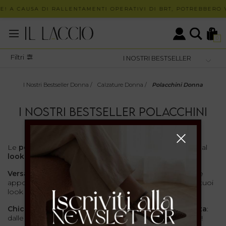
E! A CAUSA DI RALLENTAMENTI OPERATIVI DI BRT, POTREBBERO V
0
Filtri
I Nostri Bestseller Donna
/
Calzature Donna
/
Polacchini Donna
I NOSTRI BESTSELLER POLACCHINI
DONNA
Le
polacchine da donna
de Il Laccio sono calzature dal
look distintivo
e
ricercato
.
Versatili
e
comode
, le nostre polacchine sono pensate
appositamente per aggiungere un
tocco originale
ai tuoi
look
Chic
e
Made in Italy
, sono favolose in
ogni circostanza
:
dalle riunioni formali di lavoro ai party più spumeggianti!