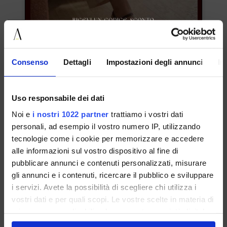
I NOSTRI BESTSELLER
Consenso
Dettagli
Impostazioni degli annunci
In
Uso responsabile dei dati
Noi e
i nostri 1022 partner
trattiamo i vostri dati
ISCRIVITI ALLA NOSTRA NEWSLETTER
personali, ad esempio il vostro numero IP, utilizzando
tecnologie come i cookie per memorizzare e accedere
alle informazioni sul vostro dispositivo al fine di
pubblicare annunci e contenuti personalizzati, misurare
gli annunci e i contenuti, ricercare il pubblico e sviluppare
Polacchini In Suede Desert Con
Frange E Perline
i servizi. Avete la possibilità di scegliere chi utilizza i
37 38 39 40 41
vostri dati e per quali scopi. Le vostre scelte in materia di
privacy sono applicabili solo su questa proprietà digitale
€ 119.00
in cui avete effettuato le vostre scelte. È possibile