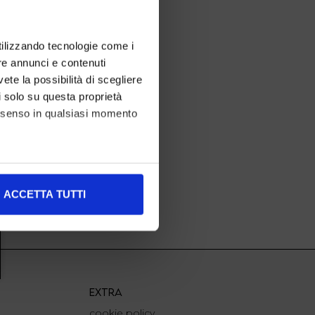
utilizzando tecnologie come i
re annunci e contenuti
vete la possibilità di scegliere
li solo su questa proprietà
consenso in qualsiasi momento
alche metro,
ACCETTA TUTTI
e specifiche (impronte
ezione dettagli
. Puoi
l media e per analizzare il
EXTRA
nostri partner che si occupano
cookie policy