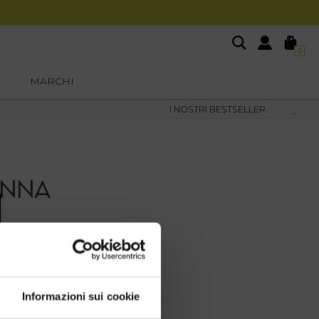
0
MARCHI
ONNA
tuo outfit.
nche per i party più spumeggianti!
Informazioni sui cookie