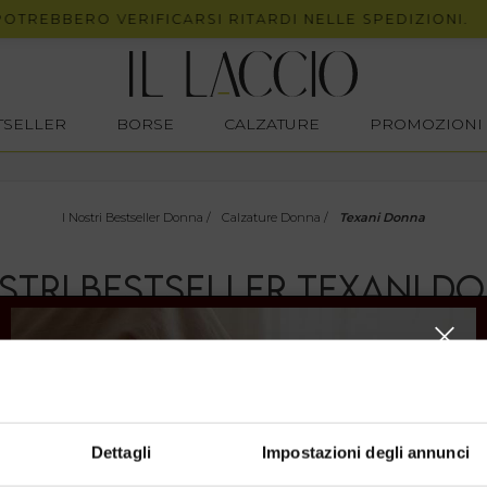
OTREBBERO VERIFICARSI RITARDI NELLE SPEDIZIONI.
STSELLER
BORSE
CALZATURE
PROMOZIONI
I Nostri Bestseller Donna
/
Calzature Donna
/
Texani Donna
OSTRI BESTSELLER TEXANI D
lzature dal
look distintivo
, grintoso,
Made in Italy
.
 pensati appositamente per aggiungere un
tocco originale
al 
: dalle riunioni formali di lavoro alle serate eleganti, passando a
Dettagli
Impostazioni degli annunci