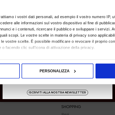
rattiamo i vostri dati personali, ad esempio il vostro numero IP, 
SHOW ITEMS
1
to
0
of
0
total
dere alle informazioni sul vostro dispositivo al fine di pubblica
nunci e i contenuti, ricercare il pubblico e sviluppare i servizi. A
r quali scopi. Le vostre scelte in materia di privacy sono applicabi
to le vostre scelte. È possibile modificare o revocare il proprio 
 o facendo clic sull'icona di attivazione della privacy.
mo anche:
oni sulla tua posizione geografica, con un'approssimazione di qu
PERSONALIZZA
spositivo, scansionandolo attivamente alla ricerca di caratteristich
aborati i tuoi dati personali e imposta le tue preferenze nella
s
consenso in qualsiasi momento dalla Dichiarazione sui cookie.
ISCRIVITI ALLA NOSTRA NEWSLETTER
nalizzare contenuti ed annunci, per fornire funzionalità dei socia
SHOPPING
inoltre informazioni sul modo in cui utilizza il nostro sito con i 
Resi