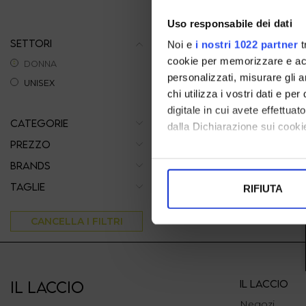
Uso responsabile dei dati
SETTORI
Noi e
i nostri 1022 partner
t
cookie per memorizzare e acce
DONNA
personalizzati, misurare gli an
UNISEX
chi utilizza i vostri dati e pe
digitale in cui avete effettua
CATEGORIE
dalla Dichiarazione sui cookie
PREZZO
Con il tuo consenso, vorrem
BRANDS
raccogliere informazi
TAGLIE
RIFIUTA
Identificare il tuo di
digitali).
CANCELLA I FILTRI
Approfondisci come vengono el
modificare o ritirare il tuo 
Utilizziamo i cookie per perso
IL LACCIO
IL LACCIO
nostro traffico. Condividiamo 
Negozi