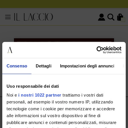
0
KONTAKTINFORMATIONEN
HERMAX S.R.L.
Consenso
Dettagli
Impostazioni degli annunci
In
Via Cassala 20 25126 Brescia
customerservice@illaccio.it
Uso responsabile dei dati
+393291008001
Noi e
i nostri 1022 partner
trattiamo i vostri dati
personali, ad esempio il vostro numero IP, utilizzando
IL LACCIO
tecnologie come i cookie per memorizzare e accedere
alle informazioni sul vostro dispositivo al fine di
IL LACCIO
pubblicare annunci e contenuti personalizzati, misurare