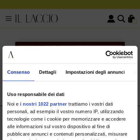
0
KONTAKTINFORMATIONEN
HERMAX S.R.L.
Consenso
Dettagli
Impostazioni degli annunci
In
Via Cassala 20 25126 Brescia
customerservice@illaccio.it
Uso responsabile dei dati
+393291008001
Noi e
i nostri 1022 partner
trattiamo i vostri dati
personali, ad esempio il vostro numero IP, utilizzando
IL LACCIO
tecnologie come i cookie per memorizzare e accedere
alle informazioni sul vostro dispositivo al fine di
IL LACCIO
pubblicare annunci e contenuti personalizzati, misurare