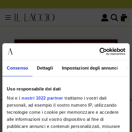
0
KONTAKTINFORMATIONEN
HERMAX S.R.L.
Consenso
Dettagli
Impostazioni degli annunci
In
Via Cassala 20 25126 Brescia
customerservice@illaccio.it
Uso responsabile dei dati
+393291008001
Noi e
i nostri 1022 partner
trattiamo i vostri dati
personali, ad esempio il vostro numero IP, utilizzando
IL LACCIO
tecnologie come i cookie per memorizzare e accedere
alle informazioni sul vostro dispositivo al fine di
IL LACCIO
pubblicare annunci e contenuti personalizzati, misurare